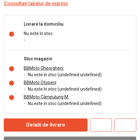
Consultați tabelul de mărimi
Livrare la domiciliu
Nu este în stoc
-
Stoc magazin
BBMoto Gheorgheni
-
Nu este în stoc (undefined undefined)
BBMoto Otopeni
-
Nu este în stoc (undefined undefined)
BBMoto Câmpulung M.
-
Nu este în stoc (undefined undefined)
Detalii de livrare