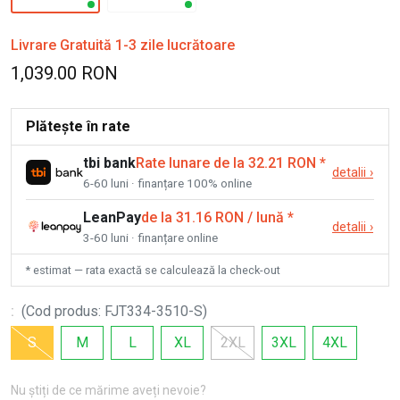
Livrare Gratuită 1-3 zile lucrătoare
1,039.00 RON
Plătește în rate
tbi bank
Rate lunare de la 32.21 RON
*
detalii
›
6-60 luni · finanțare 100% online
LeanPay
de la 31.16 RON / lună
*
detalii
›
3-60 luni · finanțare online
* estimat — rata exactă se calculează la check-out
:
(
Cod produs
:
FJT334-3510-S
)
S
M
L
XL
2XL
3XL
4XL
Nu știți de ce mărime aveți nevoie?