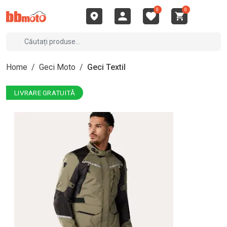
0
0
Home
/
Geci Moto
/
Geci Textil
LIVRARE GRATUITĂ