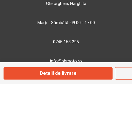
Gheorgheni, Harghita
Marți - Sâmbătă: 09:00 - 17:00
0745 153 295
info@bbmoto.ro
Detalii de livrare
Magazin
Otopeni
Str. Ferme D Nr. 2
Otopeni, Ilfov