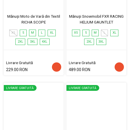
Mănuși Moto de Vară din Textil
Mănuși Snowmobil FXR RACING
RICHA SCOPE
HELIUM GAUNTLET
XS
S
M
L
XL
XS
S
M
L
XL
2XL
3XL
4XL
2XL
3XL
Livrare Gratuită
Livrare Gratuită
229.00 RON
489.00 RON
LIVRARE GRATUITĂ
LIVRARE GRATUITĂ