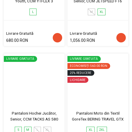
Youth, CCM YTFLEX 3
Senior, CCM JETSPEED FT6
L
M
XL
Livrare Gratuită
Livrare Gratuită
680.00 RON
1,056.00 RON
LIVRARE GRATUITĂ
LIVRARE GRATUITĂ
ECONOMISIȚI
560.00 RON
25
%
REDUCERE
LICHIDARE
Pantaloni Hochei Jucător,
Pantaloni Moto din Textil
Senior, CCM TACKS AS 580
GoreTex BERING TRAVEL GTX
S
M
L
XL
XL
2XL