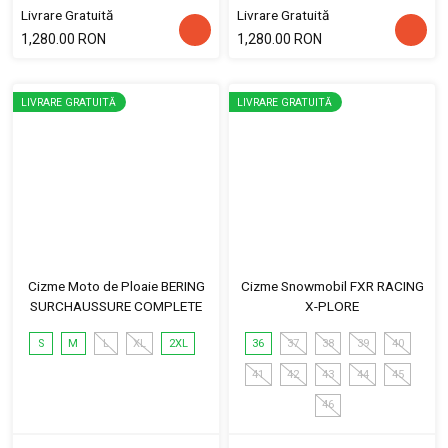
Livrare Gratuită
Livrare Gratuită
1,280.00 RON
1,280.00 RON
LIVRARE GRATUITĂ
LIVRARE GRATUITĂ
Cizme Moto de Ploaie BERING
Cizme Snowmobil FXR RACING
SURCHAUSSURE COMPLETE
X-PLORE
S
M
L
XL
2XL
36
37
38
39
40
41
42
43
44
45
46