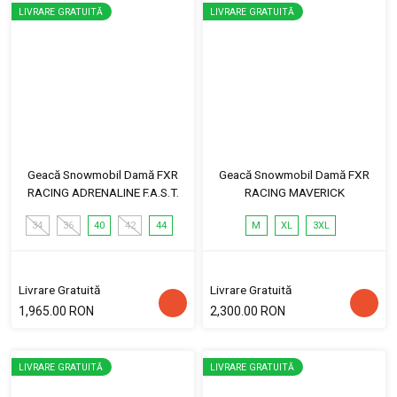
LIVRARE GRATUITĂ
LIVRARE GRATUITĂ
Geacă Snowmobil Damă FXR
Geacă Snowmobil Damă FXR
RACING ADRENALINE F.A.S.T.
RACING MAVERICK
34
36
40
42
44
M
XL
3XL
Livrare Gratuită
Livrare Gratuită
1,965.00 RON
2,300.00 RON
LIVRARE GRATUITĂ
LIVRARE GRATUITĂ