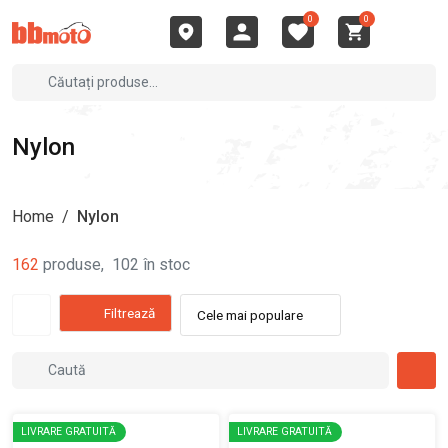
0
0
Nylon
Home
/
Nylon
162
produse
,
102
în stoc
Filtrează
Cele mai populare
LIVRARE GRATUITĂ
LIVRARE GRATUITĂ