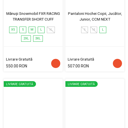
Mănuși Snowmobil FXR RACING
Pantaloni Hochei Copii, Jucător,
TRANSFER SHORT CUFF
Junior, CCM NEXT
XS
S
M
L
XL
S
M
L
2XL
3XL
Livrare Gratuită
Livrare Gratuită
550.00 RON
507.00 RON
LIVRARE GRATUITĂ
LIVRARE GRATUITĂ