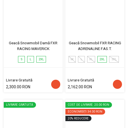
Geacă Snowmobil Damă FXR
Geacă Snowmobil FXR RACING
RACING MAVERICK
ADRENALINE F.AS.T.
S
L
2XL
M
L
XL
2XL
3XL
Livrare Gratuită
Livrare Gratuită
2,300.00 RON
2,162.00 RON
LIVRARE GRATUITĂ
COST DE LIVRARE: 20.00 RON
ECONOMISIȚI
34.00 RON
20
%
REDUCERE