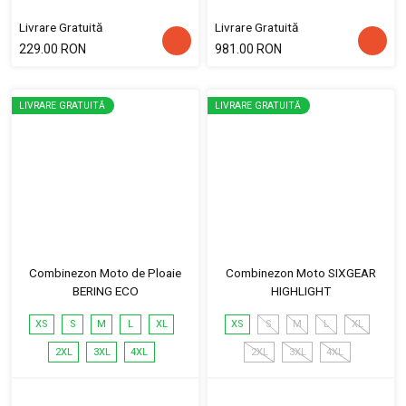
Livrare Gratuită
Livrare Gratuită
229.00 RON
981.00 RON
LIVRARE GRATUITĂ
LIVRARE GRATUITĂ
Combinezon Moto de Ploaie
Combinezon Moto SIXGEAR
BERING ECO
HIGHLIGHT
XS
S
M
L
XL
XS
S
M
L
XL
2XL
3XL
4XL
2XL
3XL
4XL