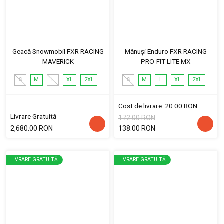
Geacă Snowmobil FXR RACING
Mănuși Enduro FXR RACING
MAVERICK
PRO-FIT LITE MX
S
M
L
XL
2XL
S
M
L
XL
2XL
Cost de livrare: 20.00 RON
Livrare Gratuită
172.00 RON
2,680.00 RON
138.00 RON
LIVRARE GRATUITĂ
LIVRARE GRATUITĂ