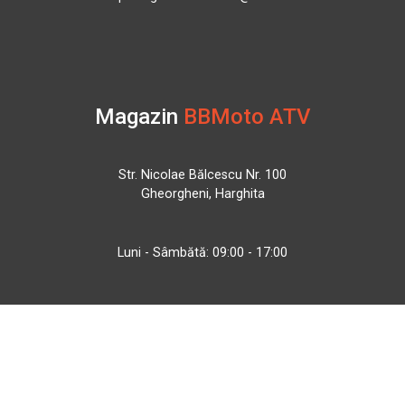
Magazin
BBMoto ATV
Str. Nicolae Bălcescu Nr. 100
Gheorgheni, Harghita
Luni - Sâmbătă: 09:00 - 17:00
+40 740 133 688
atv@bbmoto.ro