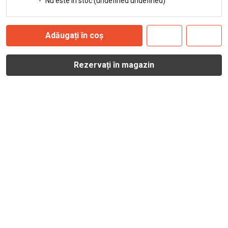
-
Nu este în stoc (undefined undefined)
Adăugați în coș
Rezervați în magazin