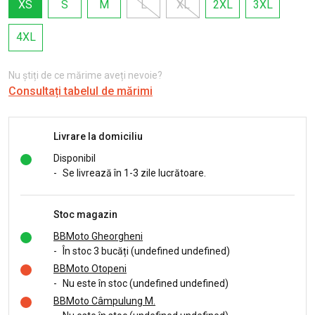
XS
S
M
L
XL
2XL
3XL
4XL
Nu știți de ce mărime aveți nevoie?
Consultați tabelul de mărimi
Livrare la domiciliu
Disponibil
-
Se livrează în 1-3 zile lucrătoare.
Stoc magazin
BBMoto Gheorgheni
-
În stoc 3 bucăți (undefined undefined)
BBMoto Otopeni
-
Nu este în stoc (undefined undefined)
BBMoto Câmpulung M.