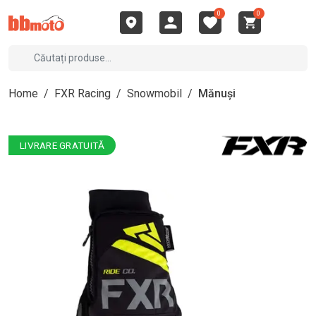
0
0
Home
/
FXR Racing
/
Snowmobil
/
Mănuși
LIVRARE GRATUITĂ