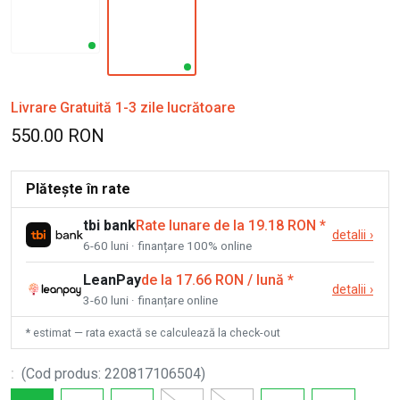
Livrare Gratuită 1-3 zile lucrătoare
550.00 RON
Plătește în rate
tbi bank
Rate lunare de la 19.18 RON
*
detalii
›
6-60 luni · finanțare 100% online
LeanPay
de la 17.66 RON / lună
*
detalii
›
3-60 luni · finanțare online
* estimat — rata exactă se calculează la check-out
:
(
Cod produs
:
220817106504
)