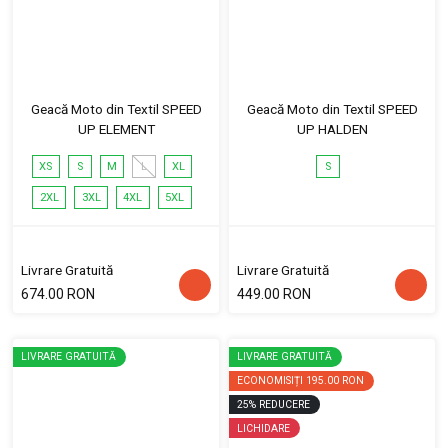
Geacă Moto din Textil SPEED
Geacă Moto din Textil SPEED
UP ELEMENT
UP HALDEN
XS
S
M
L
XL
S
2XL
3XL
4XL
5XL
Livrare Gratuită
Livrare Gratuită
674.00 RON
449.00 RON
LIVRARE GRATUITĂ
LIVRARE GRATUITĂ
ECONOMISIȚI
195.00 RON
25
%
REDUCERE
LICHIDARE