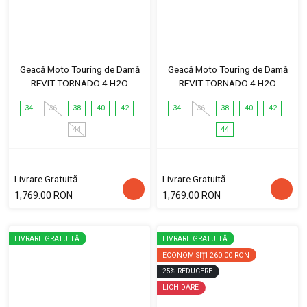
Geacă Moto Touring de Damă
Geacă Moto Touring de Damă
REVIT TORNADO 4 H2O
REVIT TORNADO 4 H2O
34
36
38
40
42
34
36
38
40
42
44
44
Livrare Gratuită
Livrare Gratuită
1,769.00 RON
1,769.00 RON
LIVRARE GRATUITĂ
LIVRARE GRATUITĂ
ECONOMISIȚI
260.00 RON
25
%
REDUCERE
LICHIDARE