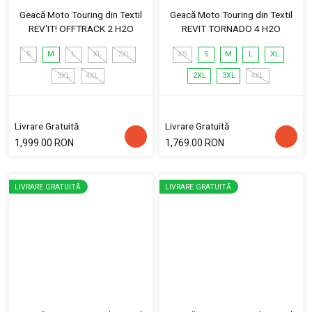
Geacă Moto Touring din Textil
Geacă Moto Touring din Textil
REV'IT! OFFTRACK 2 H2O
REVIT TORNADO 4 H2O
S
M
L
XL
2XL
XS
S
M
L
XL
3XL
4XL
2XL
3XL
4XL
Livrare Gratuită
Livrare Gratuită
1,999.00 RON
1,769.00 RON
LIVRARE GRATUITĂ
LIVRARE GRATUITĂ