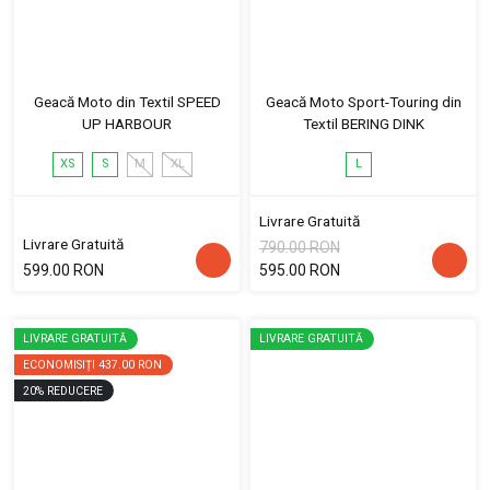
Geacă Moto din Textil SPEED
Geacă Moto Sport-Touring din
UP HARBOUR
Textil BERING DINK
XS
S
M
XL
L
Livrare Gratuită
Livrare Gratuită
790.00 RON
599.00 RON
595.00 RON
LIVRARE GRATUITĂ
LIVRARE GRATUITĂ
ECONOMISIȚI
437.00 RON
20
%
REDUCERE