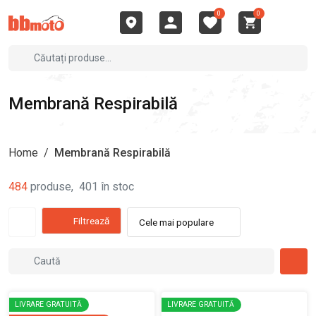
0
0
Membrană Respirabilă
Home
/
Membrană Respirabilă
484
produse
,
401
în stoc
Filtrează
Cele mai populare
LIVRARE GRATUITĂ
LIVRARE GRATUITĂ