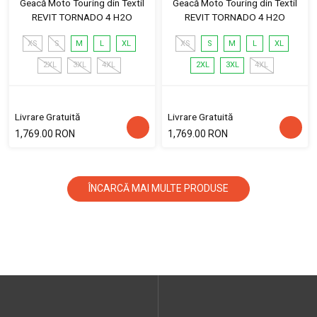
Geacă Moto Touring din Textil
Geacă Moto Touring din Textil
REVIT TORNADO 4 H2O
REVIT TORNADO 4 H2O
XS
S
M
L
XL
XS
S
M
L
XL
2XL
3XL
4XL
2XL
3XL
4XL
Livrare Gratuită
Livrare Gratuită
1,769.00 RON
1,769.00 RON
ÎNCARCĂ MAI MULTE PRODUSE