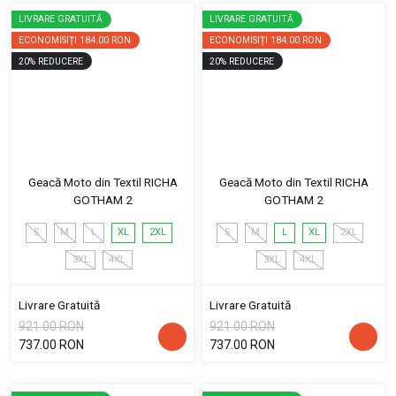
LIVRARE GRATUITĂ
LIVRARE GRATUITĂ
ECONOMISIȚI
184.00 RON
ECONOMISIȚI
184.00 RON
20
%
REDUCERE
20
%
REDUCERE
Geacă Moto din Textil RICHA
Geacă Moto din Textil RICHA
GOTHAM 2
GOTHAM 2
S
M
L
XL
2XL
S
M
L
XL
2XL
3XL
4XL
3XL
4XL
Livrare Gratuită
Livrare Gratuită
921.00 RON
921.00 RON
737.00 RON
737.00 RON