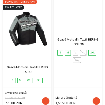
ECONOMISIȚI
258.00 RON
25
%
REDUCERE
Geacă Moto din Textil BERING
BOSTON
S
M
L
XL
2XL
3XL
Geacă Moto din Textil BERING
BARIO
S
M
2XL
3XL
Livrare Gratuită
Livrare Gratuită
1,028.00 RON
770.00 RON
1,515.00 RON