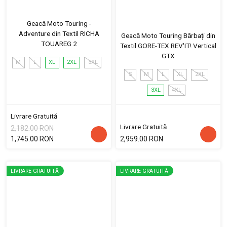
Geacă Moto Touring -
Adventure din Textil RICHA
Geacă Moto Touring Bărbați din
TOUAREG 2
Textil GORE-TEX REV'IT! Vertical
GTX
M
L
XL
2XL
3XL
S
M
L
XL
2XL
3XL
4XL
Livrare Gratuită
Livrare Gratuită
2,182.00 RON
1,745.00 RON
2,959.00 RON
LIVRARE GRATUITĂ
LIVRARE GRATUITĂ