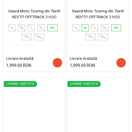
Geacă Moto Touring din Textil
Geacă Moto Touring din Textil
REV'IT! OFFTRACK 2 H2O
REV'IT! OFFTRACK 2 H2O
S
M
L
XL
2XL
S
M
L
XL
2XL
3XL
4XL
3XL
4XL
Livrare Gratuită
Livrare Gratuită
1,999.00 RON
1,999.00 RON
LIVRARE GRATUITĂ
LIVRARE GRATUITĂ