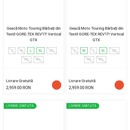
Geacă Moto Touring Bărbați din
Geacă Moto Touring Bărbați din
Textil GORE-TEX REV'IT! Vertical
Textil GORE-TEX REV'IT! Vertical
GTX
GTX
S
M
L
XL
2XL
S
M
L
XL
2XL
3XL
4XL
3XL
4XL
Livrare Gratuită
Livrare Gratuită
2,959.00 RON
2,959.00 RON
LIVRARE GRATUITĂ
LIVRARE GRATUITĂ