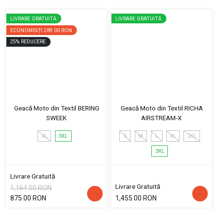
LIVRARE GRATUITĂ
LIVRARE GRATUITĂ
ECONOMISIȚI
289.00 RON
25
%
REDUCERE
Geacă Moto din Textil BERING
Geacă Moto din Textil RICHA
SWEEK
AIRSTREAM-X
XL
3XL
S
M
L
XL
2XL
3XL
Livrare Gratuită
Livrare Gratuită
1,164.00 RON
875.00 RON
1,455.00 RON