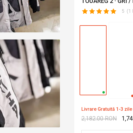
TOUAREG 2 · GRI /
5
(
1
Livrare Gratuită 1-3 zile
2,182.00 RON
1,7