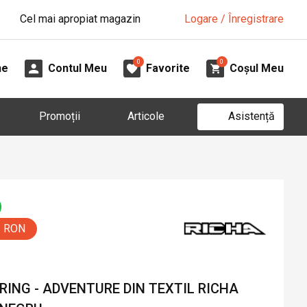
Cel mai apropiat magazin
Logare / Înregistrare
0
0
ne
Contul Meu
Favorite
Coșul Meu
Asistență
Promoții
Articole
0 RON
ING - ADVENTURE DIN TEXTIL RICHA