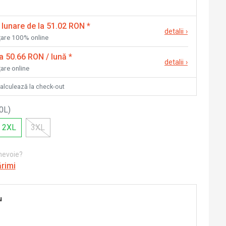
 lunare de la 51.02 RON
*
detalii
›
nțare 100% online
la 50.66 RON / lună
*
detalii
›
țare online
calculează la check-out
0L
)
2XL
3XL
 nevoie?
ărimi
u