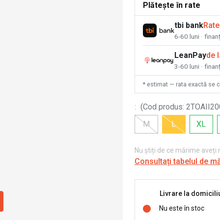
Plătește în rate
tbi bank
Rate
6-60 luni · fina
LeanPay
de 
3-60 luni · finan
* estimat — rata exactă se 
:
(
Cod produs
:
2TOAII20
M
L
XL
Nu știți de ce mărime aveți
Consultați tabelul de m
Livrare la domicili
Nu este în stoc