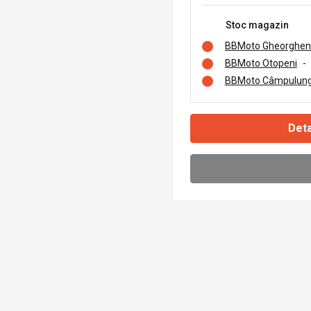
Stoc magazin
BBMoto Gheorghen
BBMoto Otopeni
-
BBMoto Câmpulung
Deta