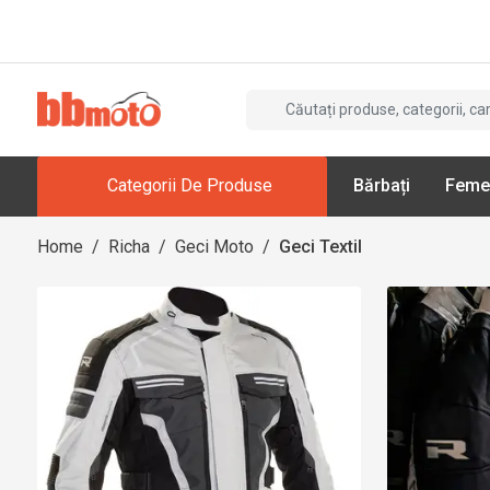
Categorii De Produse
Bărbați
Feme
Home
/
Richa
/
Geci Moto
/
Geci Textil