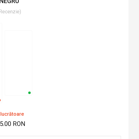
 NEGRU
Recenzie
)
 lucrătoare
45.00 RON