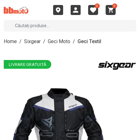
0
0
Home
/
Sixgear
/
Geci Moto
/
Geci Textil
LIVRARE GRATUITĂ