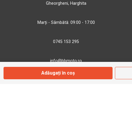
Gheorgheni, Harghita
Marți - Sâmbătă: 09:00 - 17:00
0745 153 295
info@bbmoto.ro
Adăugați în coș
Magazin
Otopeni
Str. Ferme D Nr. 2
Otopeni, Ilfov