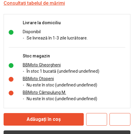
Consultați tabelul de mărimi
Livrare la domiciliu
Disponibil
-
Se livrează în 1-3 zile lucrătoare.
Stoc magazin
BBMoto Gheorgheni
-
În stoc 1 bucată (undefined undefined)
BBMoto Otopeni
-
Nu este în stoc (undefined undefined)
BBMoto Câmpulung M.
-
Nu este în stoc (undefined undefined)
Adăugați în coș