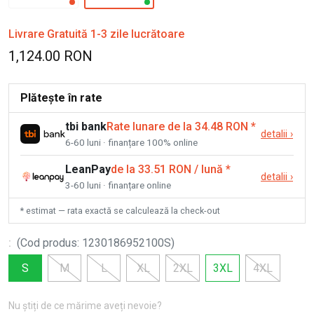
Livrare Gratuită 1-3 zile lucrătoare
1,124.00 RON
Plătește în rate
tbi bank
Rate lunare de la 34.48 RON
*
detalii
›
6-60 luni · finanțare 100% online
LeanPay
de la 33.51 RON / lună
*
detalii
›
3-60 luni · finanțare online
* estimat — rata exactă se calculează la check-out
:
(
Cod produs
:
1230186952100S
)
S
M
L
XL
2XL
3XL
4XL
Nu știți de ce mărime aveți nevoie?