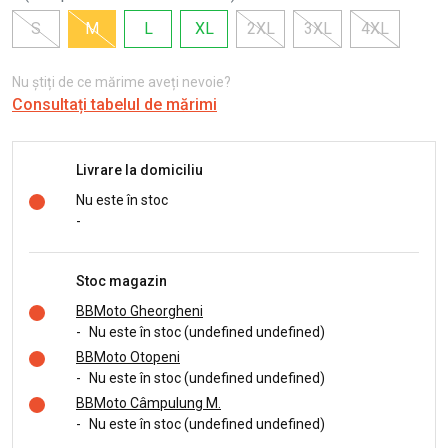
S
M
L
XL
2XL
3XL
4XL
Nu știți de ce mărime aveți nevoie?
Consultați tabelul de mărimi
Livrare la domiciliu
Nu este în stoc
-
Stoc magazin
BBMoto Gheorgheni
-
Nu este în stoc (undefined undefined)
BBMoto Otopeni
-
Nu este în stoc (undefined undefined)
BBMoto Câmpulung M.
-
Nu este în stoc (undefined undefined)