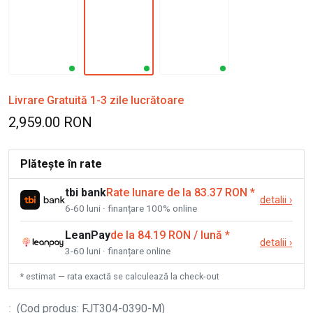
Livrare Gratuită 1-3 zile lucrătoare
2,959.00 RON
Plătește în rate
tbi bank
Rate lunare de la 83.37 RON
*
detalii
›
6-60 luni · finanțare 100% online
LeanPay
de la 84.19 RON / lună
*
detalii
›
3-60 luni · finanțare online
* estimat — rata exactă se calculează la check-out
:
(
Cod produs
:
FJT304-0390-M
)