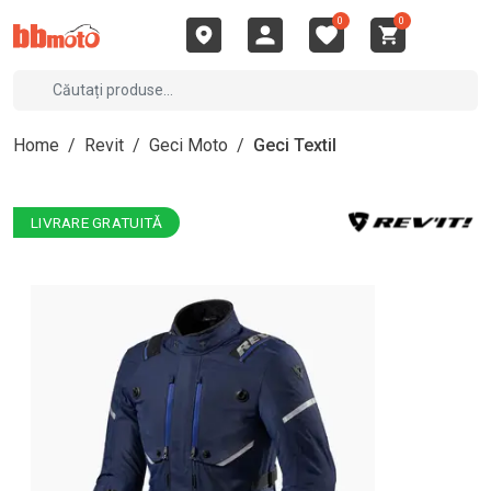
0
0
Home
/
Revit
/
Geci Moto
/
Geci Textil
LIVRARE GRATUITĂ