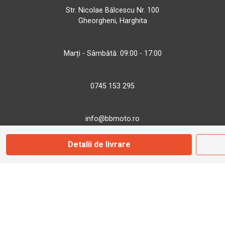
Str. Nicolae Bălcescu Nr. 100
Gheorgheni, Harghita
Marți - Sâmbătă: 09:00 - 17:00
0745 153 295
info@bbmoto.ro
Detalii de livrare
Magazin
Otopeni
Str. Ferme D Nr. 2