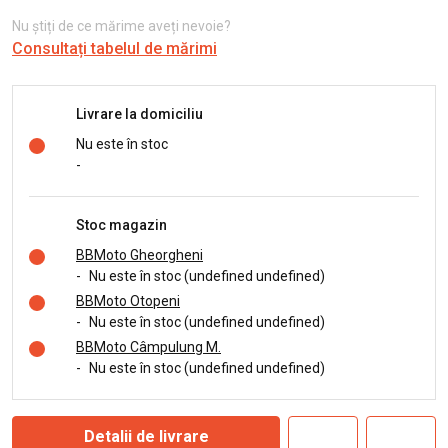
Nu știți de ce mărime aveți nevoie?
Consultați tabelul de mărimi
Livrare la domiciliu
Nu este în stoc
-
Stoc magazin
BBMoto Gheorgheni
-
Nu este în stoc (undefined undefined)
BBMoto Otopeni
-
Nu este în stoc (undefined undefined)
BBMoto Câmpulung M.
-
Nu este în stoc (undefined undefined)
Detalii de livrare