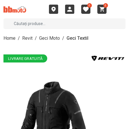
0
0
Home
/
Revit
/
Geci Moto
/
Geci Textil
LIVRARE GRATUITĂ