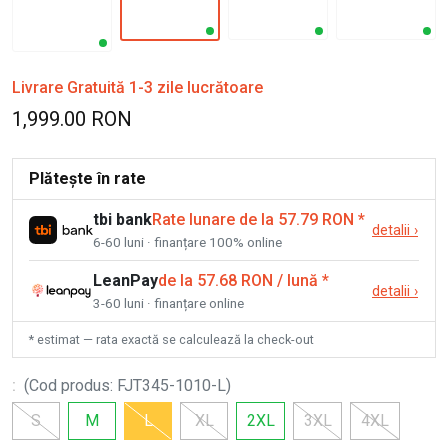
Livrare Gratuită 1-3 zile lucrătoare
1,999.00 RON
Plătește în rate
tbi bank
Rate lunare de la 57.79 RON
*
detalii
›
6-60 luni · finanțare 100% online
LeanPay
de la 57.68 RON / lună
*
detalii
›
3-60 luni · finanțare online
* estimat — rata exactă se calculează la check-out
:
(
Cod produs
:
FJT345-1010-L
)
S
M
L
XL
2XL
3XL
4XL