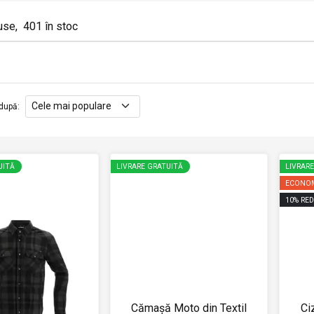
use
,
401
în stoc
după
:
UITĂ
LIVRARE GRATUITĂ
LIVRAR
ECONOM
10
%
RED
Cămașă Moto din Textil
Ci