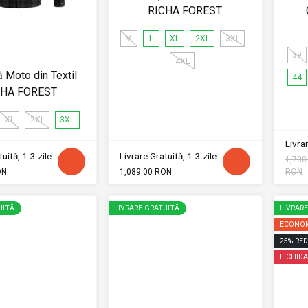
RICHA FOREST
M
L
XL
2XL
3XL
39
4XL
Moto din Textil
44
CHA FOREST
XL
2XL
3XL
Livrar
uită, 1-3 zile
Livrare Gratuită, 1-3 zile
1,700
ON
1,089.00 RON
RON
UITĂ
LIVRARE GRATUITĂ
LIVRAR
ECONOM
25
%
RED
LICHIDA