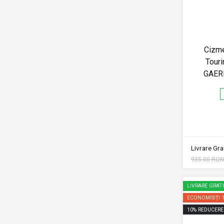
Cizme
Touri
GAER
Livrare Grat
935.00 RON
LIVRARE GRAT
ECONOMISIȚI
10
%
REDUCERE