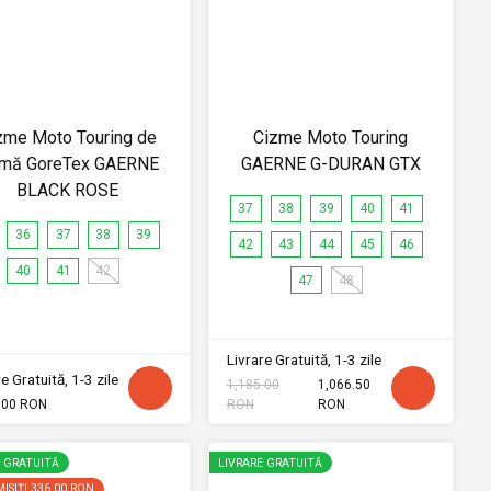
zme Moto Touring de
Cizme Moto Touring
mă GoreTex GAERNE
GAERNE G-DURAN GTX
BLACK ROSE
37
38
39
40
41
36
37
38
39
42
43
44
45
46
40
41
42
47
48
Livrare Gratuită, 1-3 zile
e Gratuită, 1-3 zile
1,185.00
1,066.50
.00 RON
RON
RON
E GRATUITĂ
LIVRARE GRATUITĂ
ISIȚI
336.00 RON