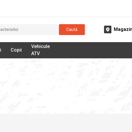
Magazi
Caută
Vehicule
i
Copii
ATV