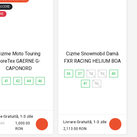
UCERE
RE
izme Moto Touring
Cizme Snowmobil Damă
oreTex GAERNE G-
FXR RACING HELIUM BOA
CAPONORD
36
37
38
39
40
41
42
44
46
41
49
e Gratuită, 1-3 zile
Livrare Gratuită, 1-3 zile
.00
1,000.00
RON
2,113.00 RON