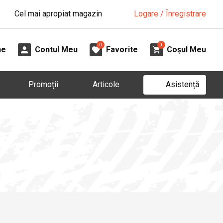
Cel mai apropiat magazin
Logare / Înregistrare
0
0
ne
Contul Meu
Favorite
Coșul Meu
Asistență
Promoții
Articole