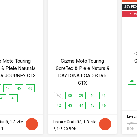
25
%
RED
LICHIDA
C
 Moto Touring
Cizme Moto Touring
G
& Piele Naturală
GoreTex & Piele Naturală
A JOURNEY GTX
DAYTONA ROAD STAR
40
GTX
44
45
40
37
38
39
40
41
41
46
42
43
44
45
46
Livrar
uită, 1-3 zile
Livrare Gratuită, 1-3 zile
1,336
ON
2,448.00 RON
RON