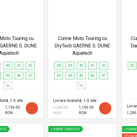
Moto Touring cu
Cizme Moto Touring cu
Ci
 GAERNE G. DUNE
DryTech GAERNE G. DUNE
Da
Aquatech
Aquatech
40
41
42
38
39
40
41
42
35
45
46
47
43
44
45
46
47
48
48
uită, 1-3 zile
Livrare Gratuită, 1-3 zile
Livrar
1,156.50
1,285.00
1,156.50
RON
RON
RON
1,285
UITĂ
LIVRARE GRATUITĂ
LIVRAR
ECONOM