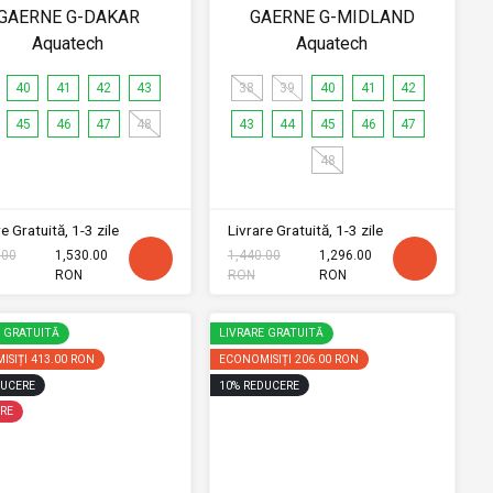
GAERNE G-DAKAR
GAERNE G-MIDLAND
Aquatech
Aquatech
40
41
42
43
38
39
40
41
42
45
46
47
48
43
44
45
46
47
48
e Gratuită, 1-3 zile
Livrare Gratuită, 1-3 zile
.00
1,530.00
1,440.00
1,296.00
RON
RON
RON
E GRATUITĂ
LIVRARE GRATUITĂ
ISIȚI
413.00 RON
ECONOMISIȚI
206.00 RON
UCERE
10
%
REDUCERE
RE