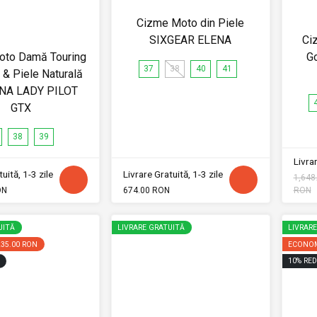
Cizme Moto din Piele
SIXGEAR ELENA
Ci
oto Damă Touring
G
37
38
40
41
& Piele Naturală
NA LADY PILOT
GTX
38
39
Livrar
uită, 1-3 zile
Livrare Gratuită, 1-3 zile
1,648
ON
674.00 RON
RON
UITĂ
LIVRARE GRATUITĂ
LIVRAR
235.00 RON
ECONOM
10
%
RED