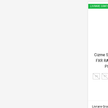
LIVRARE GRAT
Cizme 
FXR R
P
36
37
Livrare Grat