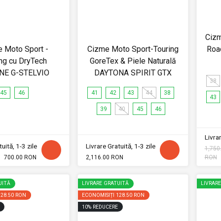
Cizm
 Moto Sport -
Cizme Moto Sport-Touring
Roa
ng cu DryTech
GoreTex & Piele Naturală
NE G-STELVIO
DAYTONA SPIRIT GTX
38
45
46
41
42
43
44
38
43
39
40
45
46
Livrar
uită, 1-3 zile
Livrare Gratuită, 1-3 zile
1,750
700.00 RON
2,116.00 RON
RON
UITĂ
LIVRARE GRATUITĂ
LIVRAR
128.50 RON
ECONOMISIȚI
128.50 RON
10
%
REDUCERE