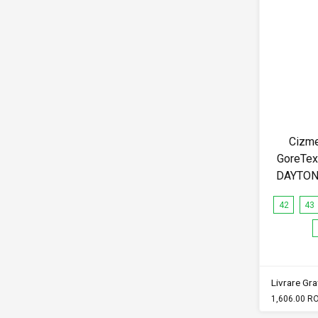
Cizme
GoreTex 
DAYTON
42
43
Livrare Grat
1,606.00 R