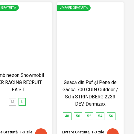
E GRATUITĂ
LIVRARE GRATUITĂ
mbinezon Snowmobil
XR RACING RECRUIT
Geacă din Puf și Pene de
F.A.S.T.
Gâscă 700 CUIN Outdoor /
Schi STRINDBERG 2233
M
L
DEV, Dermizax
48
50
52
54
56
e Gratuită, 1-3 zile
Livrare Gratuită, 1-3 zile