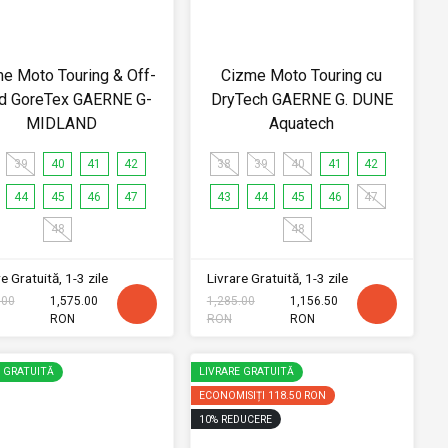
e Moto Touring & Off-
Cizme Moto Touring cu
d GoreTex GAERNE G-
DryTech GAERNE G. DUNE
MIDLAND
Aquatech
39
40
41
42
38
39
40
41
42
44
45
46
47
43
44
45
46
47
48
48
e Gratuită, 1-3 zile
Livrare Gratuită, 1-3 zile
.00
1,575.00
1,285.00
1,156.50
RON
RON
RON
E GRATUITĂ
LIVRARE GRATUITĂ
ECONOMISIȚI
118.50 RON
10
%
REDUCERE