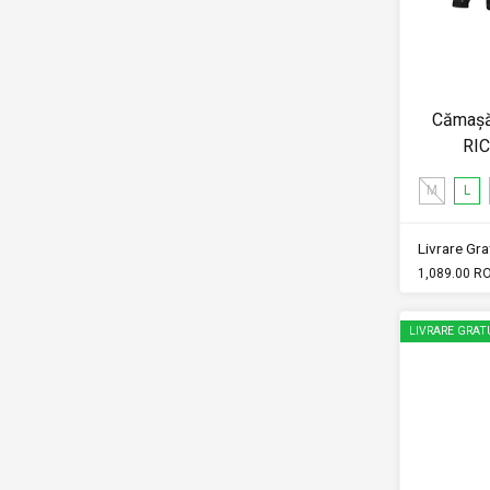
Cămașă 
RI
M
L
Livrare Grat
1,089.00 R
LIVRARE GRAT