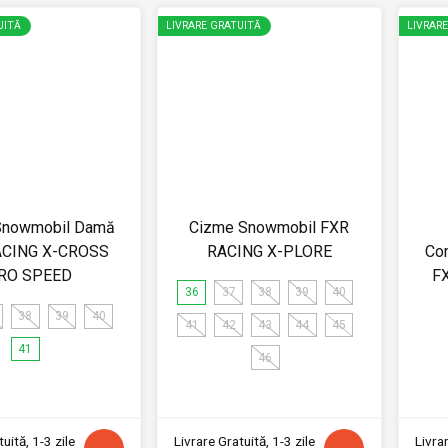
UITĂ
LIVRARE GRATUITĂ
LIVRAR
Snowmobil Damă
Cizme Snowmobil FXR
ACING X-CROSS
RACING X-PLORE
Co
RO SPEED
F
36
37
38
39
40
38
39
40
41
42
43
44
45
41
46
uită, 1-3 zile
Livrare Gratuită, 1-3 zile
Livrar