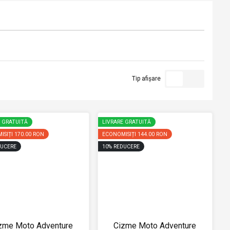
Tip afișare
E GRATUITĂ
LIVRARE GRATUITĂ
ISIȚI
170.00 RON
ECONOMISIȚI
144.00 RON
UCERE
10
%
REDUCERE
zme Moto Adventure
Cizme Moto Adventure