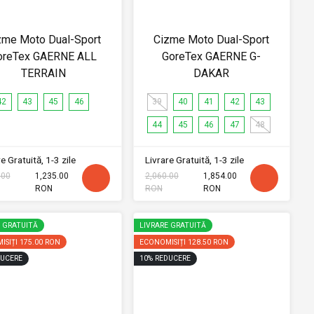
zme Moto Dual-Sport
Cizme Moto Dual-Sport
oreTex GAERNE ALL
GoreTex GAERNE G-
TERRAIN
DAKAR
42
43
45
46
39
40
41
42
43
44
45
46
47
48
e Gratuită, 1-3 zile
Livrare Gratuită, 1-3 zile
.00
1,235.00
2,060.00
1,854.00
RON
RON
RON
E GRATUITĂ
LIVRARE GRATUITĂ
ISIȚI
175.00 RON
ECONOMISIȚI
128.50 RON
UCERE
10
%
REDUCERE