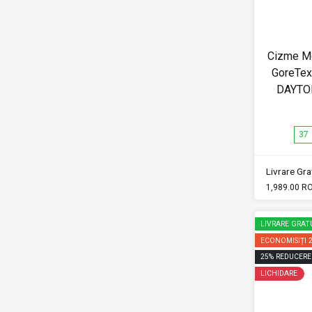
Cizme M
GoreTex 
DAYTO
37
Livrare Grat
1,989.00 R
LIVRARE GRAT
ECONOMISIȚI
25
%
REDUCERE
LICHIDARE