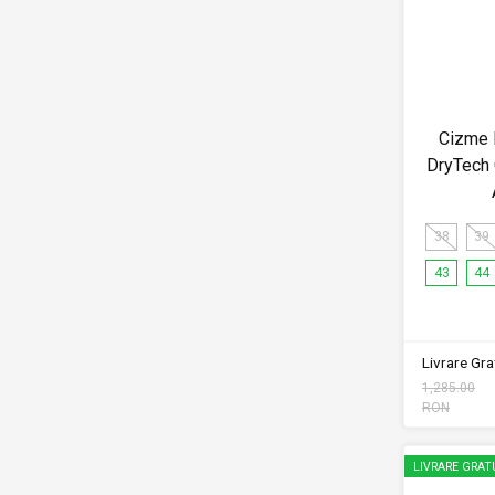
Cizme 
DryTech
38
39
43
44
Livrare Grat
1,285.00
RON
LIVRARE GRAT