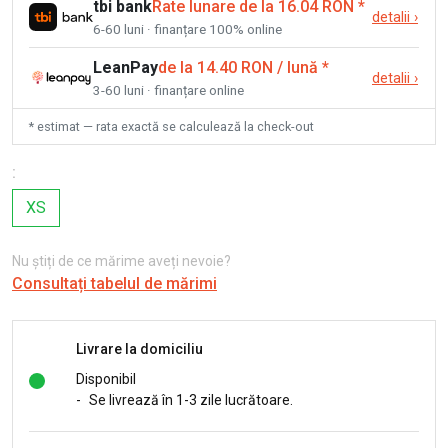
tbi bank
Rate lunare de la 16.04 RON
*
detalii
›
6-60 luni · finanțare 100% online
LeanPay
de la 14.40 RON / lună
*
detalii
›
3-60 luni · finanțare online
* estimat — rata exactă se calculează la check-out
:
XS
Nu știți de ce mărime aveți nevoie?
Consultați tabelul de mărimi
Livrare la domiciliu
Disponibil
-
Se livrează în 1-3 zile lucrătoare.