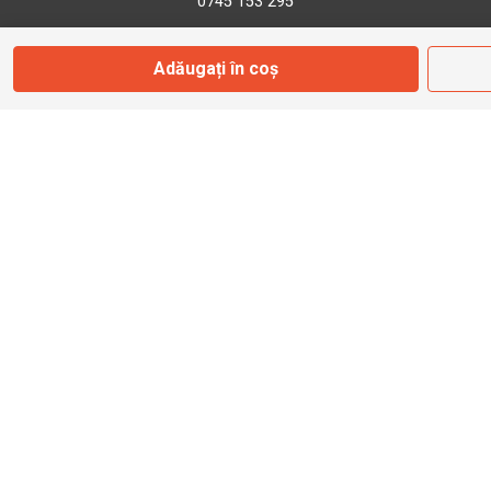
0745 153 295
Adăugați în coș
info@bbmoto.ro
Magazin
Otopeni
Str. Ferme D Nr. 2
Otopeni, Ilfov
Marți - Sâmbătă: 10:00 - 18:00
0755 141 155