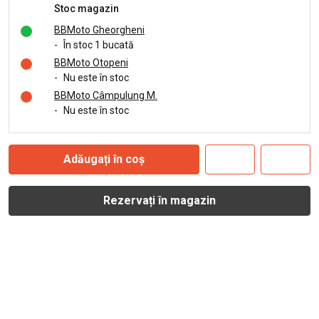
Stoc magazin
BBMoto Gheorgheni
-
În stoc 1 bucată
BBMoto Otopeni
-
Nu este în stoc
BBMoto Câmpulung M.
-
Nu este în stoc
Adăugați în coș
Rezervați în magazin