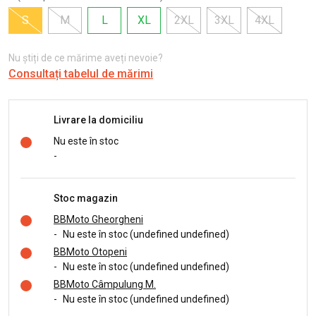
S
M
L
XL
2XL
3XL
4XL
Nu știți de ce mărime aveți nevoie?
Consultați tabelul de mărimi
Livrare la domiciliu
Nu este în stoc
-
Stoc magazin
BBMoto Gheorgheni
-
Nu este în stoc (undefined undefined)
BBMoto Otopeni
-
Nu este în stoc (undefined undefined)
BBMoto Câmpulung M.
-
Nu este în stoc (undefined undefined)