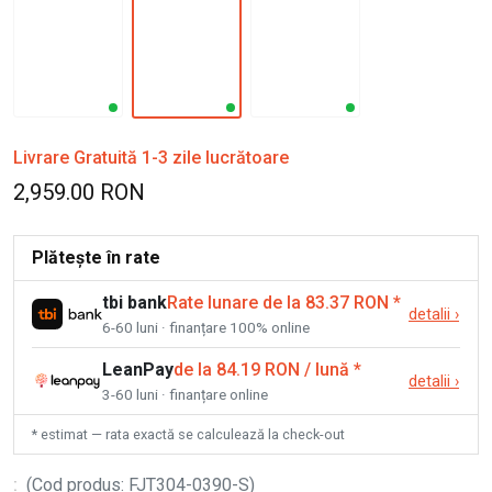
Livrare Gratuită 1-3 zile lucrătoare
2,959.00 RON
Plătește în rate
tbi bank
Rate lunare de la 83.37 RON
*
detalii
›
6-60 luni · finanțare 100% online
LeanPay
de la 84.19 RON / lună
*
detalii
›
3-60 luni · finanțare online
* estimat — rata exactă se calculează la check-out
:
(
Cod produs
:
FJT304-0390-S
)