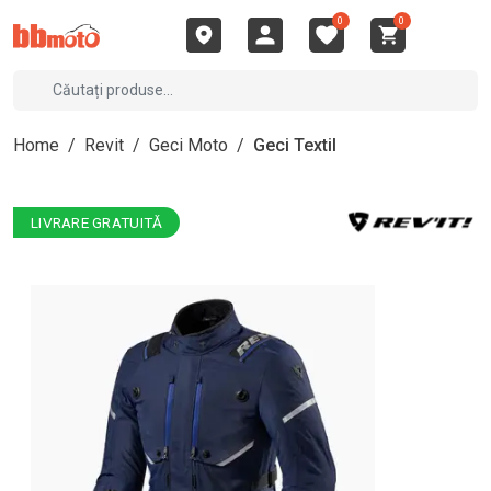
0
0
Home
/
Revit
/
Geci Moto
/
Geci Textil
LIVRARE GRATUITĂ