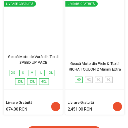
LIVRARE GRATUITĂ
LIVRARE GRATUITĂ
Geacă Moto de Vară din Textil
SPEED UP PACE
Geacă Moto din Piele & Textil
RICHA TOULON 2 Mărimi Extra
XS
S
M
L
XL
60
62
64
66
2XL
3XL
4XL
Livrare Gratuită
Livrare Gratuită
674.00 RON
2,451.00 RON