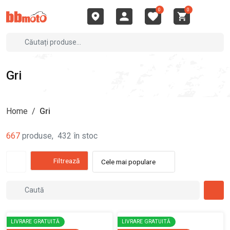
0
0
Gri
Home
/
Gri
667
produse
,
432
în stoc
Filtrează
Cele mai populare
LIVRARE GRATUITĂ
LIVRARE GRATUITĂ