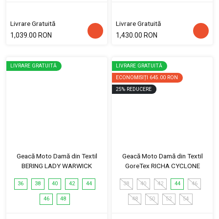
Livrare Gratuită
Livrare Gratuită
1,039.00 RON
1,430.00 RON
LIVRARE GRATUITĂ
LIVRARE GRATUITĂ
ECONOMISIȚI
645.00 RON
25
%
REDUCERE
Geacă Moto Damă din Textil
Geacă Moto Damă din Textil
BERING LADY WARWICK
GoreTex RICHA CYCLONE
36
38
40
42
44
38
40
42
44
46
46
48
48
50
52
54