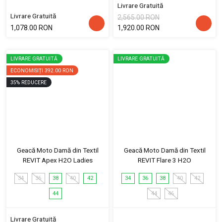
Livrare Gratuită
Livrare Gratuită
2,565.00 RON
1,078.00 RON
1,920.00 RON
LIVRARE GRATUITĂ
LIVRARE GRATUITĂ
ECONOMISIȚI
392.00 RON
35
%
REDUCERE
Geacă Moto Damă din Textil
Geacă Moto Damă din Textil
REVIT Apex H2O Ladies
REVIT Flare 3 H2O
34
36
38
40
42
34
36
38
40
42
44
44
46
Livrare Gratuită