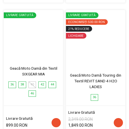
LIVRARE GRATUITĂ
LIVRARE GRATUITĂ
ECONOMISIȚI
500.00 RON
21
%
REDUCERE
LICHIDARE
Geacă Moto Damă din Textil
SIXGEAR MIA
Geacă Moto Damă Touring din
Textil REVIT SAND 4 H2O
36
38
40
42
44
LADIES
46
36
Livrare Gratuită
Livrare Gratuită
2,349.00 RON
899.00 RON
1,849.00 RON