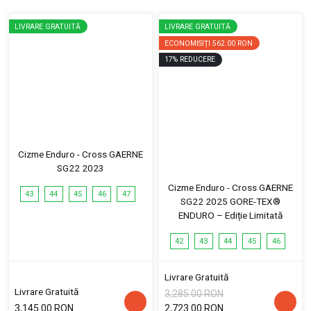
LIVRARE GRATUITĂ
LIVRARE GRATUITĂ
ECONOMISIȚI
562.00 RON
17
%
REDUCERE
Cizme Enduro - Cross GAERNE
SG22 2023
Cizme Enduro - Cross GAERNE
43
44
45
46
47
SG22 2025 GORE-TEX®
ENDURO – Ediție Limitată
42
43
44
45
46
Livrare Gratuită
Livrare Gratuită
3,285.00 RON
3,145.00 RON
2,723.00 RON