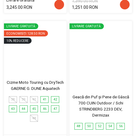
1,390.00 RON
3,245.00 RON
1,251.00 RON
LIVRARE GRATUITĂ
LIVRARE GRATUITĂ
ECONOMISIȚI
128.50 RON
10
%
REDUCERE
Cizme Moto Touring cu DryTech
GAERNE G. DUNE Aquatech
Geacă din Puf și Pene de Gâscă
38
39
40
41
42
700 CUIN Outdoor / Schi
STRINDBERG 2233 DEV,
43
44
45
46
47
Dermizax
48
48
50
52
54
56