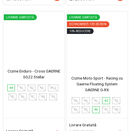
LIVRARE GRATUITĂ
LIVRARE GRATUITĂ
ECONOMISIȚI
139.00 RON
10
%
REDUCERE
Cizme Enduro - Cross GAERNE
SG22 Stellar
Cizme Moto Sport - Racing cu
Gaerne Floating System
44
41
42
43
44.5
GAERNE G-RX
45
46
47
48
49
39
40
41
42
43
44
45
46
47
48
Livrare Gratuită
Livrare Gratuită