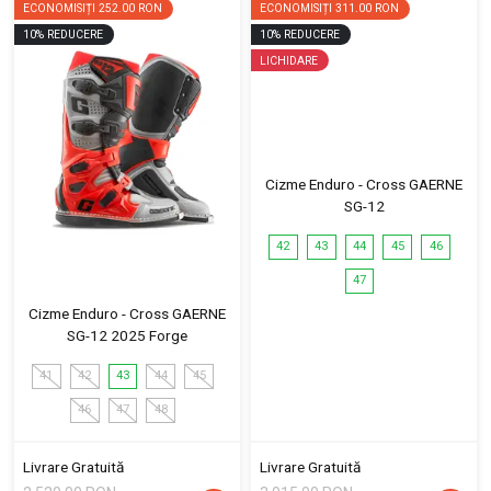
ECONOMISIȚI
252.00 RON
ECONOMISIȚI
311.00 RON
10
%
REDUCERE
10
%
REDUCERE
LICHIDARE
Cizme Enduro - Cross GAERNE
SG-12
42
43
44
45
46
47
Cizme Enduro - Cross GAERNE
SG-12 2025 Forge
41
42
43
44
45
46
47
48
Livrare Gratuită
Livrare Gratuită