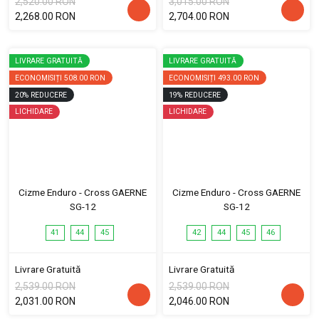
2,520.00 RON
3,015.00 RON
2,268.00 RON
2,704.00 RON
LIVRARE GRATUITĂ
LIVRARE GRATUITĂ
ECONOMISIȚI
508.00 RON
ECONOMISIȚI
493.00 RON
20
%
REDUCERE
19
%
REDUCERE
LICHIDARE
LICHIDARE
Cizme Enduro - Cross GAERNE
Cizme Enduro - Cross GAERNE
SG-12
SG-12
41
44
45
42
44
45
46
Livrare Gratuită
Livrare Gratuită
2,539.00 RON
2,539.00 RON
2,031.00 RON
2,046.00 RON