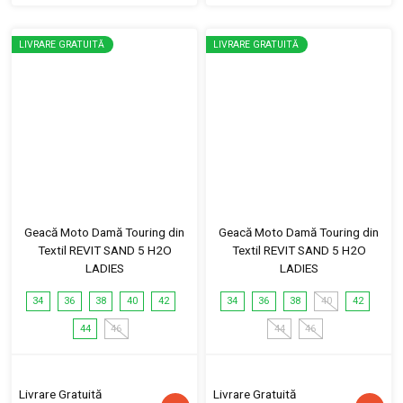
LIVRARE GRATUITĂ
LIVRARE GRATUITĂ
Geacă Moto Damă Touring din
Geacă Moto Damă Touring din
Textil REVIT SAND 5 H2O
Textil REVIT SAND 5 H2O
LADIES
LADIES
34
36
38
40
42
34
36
38
40
42
44
46
44
46
Livrare Gratuită
Livrare Gratuită