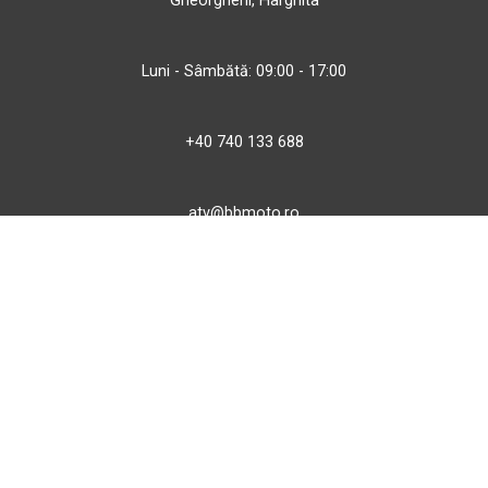
Gheorgheni, Harghita
Luni - Sâmbătă: 09:00 - 17:00
+40 740 133 688
atv@bbmoto.ro
Magazin
BBmoto ATV Otopeni
Str. Ferme D Nr. 2
Otopeni, Ilfov