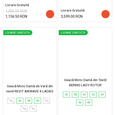
Livrare Gratuită
Livrare Gratuită
1,285.00 RON
1,156.50 RON
3,599.00 RON
LIVRARE GRATUITĂ
LIVRARE GRATUITĂ
Geacă Moto Damă din Textil
BERING LADY ROTOR
Geacă Moto Damă de Vară din
textil REVIT AIRWAVE 4 LADIES
36
38
40
42
44
34
36
38
40
42
46
48
44
46