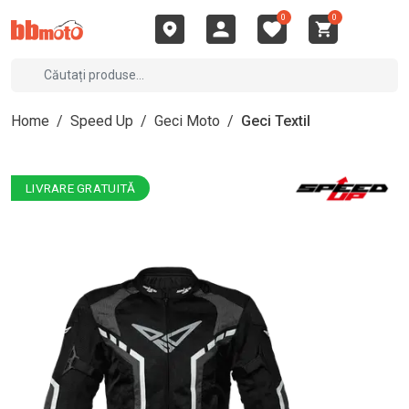
0
0
Home
/
Speed Up
/
Geci Moto
/
Geci Textil
LIVRARE GRATUITĂ