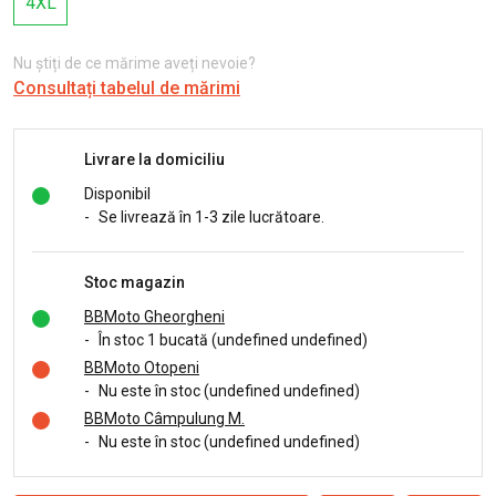
4XL
Nu știți de ce mărime aveți nevoie?
Consultați tabelul de mărimi
Livrare la domiciliu
Disponibil
-
Se livrează în 1-3 zile lucrătoare.
Stoc magazin
BBMoto Gheorgheni
-
În stoc 1 bucată (undefined undefined)
BBMoto Otopeni
-
Nu este în stoc (undefined undefined)
BBMoto Câmpulung M.
-
Nu este în stoc (undefined undefined)