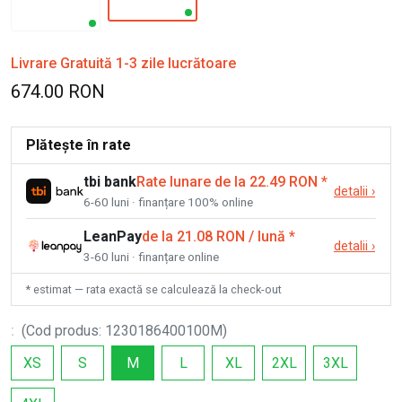
Livrare Gratuită 1-3 zile lucrătoare
674.00 RON
Plătește în rate
tbi bank
Rate lunare de la 22.49 RON
*
detalii
›
6-60 luni · finanțare 100% online
LeanPay
de la 21.08 RON / lună
*
detalii
›
3-60 luni · finanțare online
* estimat — rata exactă se calculează la check-out
:
(
Cod produs
:
1230186400100M
)
XS
S
M
L
XL
2XL
3XL