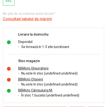
4XL
Nu știți de ce mărime aveți nevoie?
Consultați tabelul de mărimi
Livrare la domiciliu
Disponibil
-
Se livrează în 1-3 zile lucrătoare.
Stoc magazin
BBMoto Gheorgheni
-
Nu este în stoc (undefined undefined)
BBMoto Otopeni
-
Nu este în stoc (undefined undefined)
BBMoto Câmpulung M.
-
În stoc 1 bucată (undefined undefined)