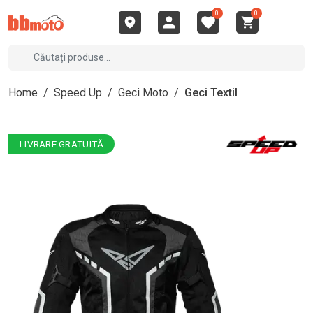
0
0
Home
/
Speed Up
/
Geci Moto
/
Geci Textil
LIVRARE GRATUITĂ