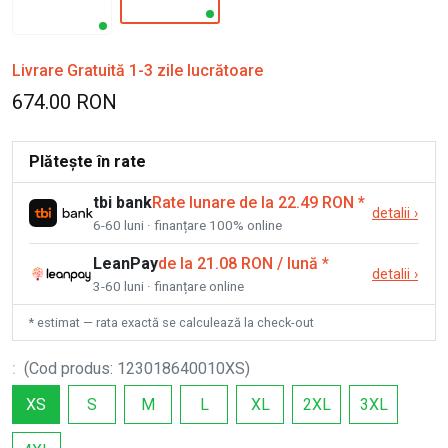
Livrare Gratuită 1-3 zile lucrătoare
674.00 RON
Plătește în rate
tbi bank
Rate lunare de la 22.49 RON
*
detalii
›
6-60 luni · finanțare 100% online
LeanPay
de la 21.08 RON / lună
*
detalii
›
3-60 luni · finanțare online
* estimat — rata exactă se calculează la check-out
:
(
Cod produs
:
123018640010XS
)
XS
S
M
L
XL
2XL
3XL