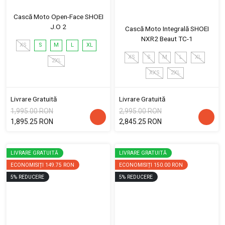
Cască Moto Open-Face SHOEI
J.O 2
Cască Moto Integrală SHOEI
NXR2 Beaut TC-1
XS
S
M
L
XL
XS
S
M
L
XL
2XL
XXS
2XL
Livrare Gratuită
Livrare Gratuită
1,995.00 RON
2,995.00 RON
1,895.25 RON
2,845.25 RON
LIVRARE GRATUITĂ
LIVRARE GRATUITĂ
ECONOMISIȚI
149.75 RON
ECONOMISIȚI
150.00 RON
5
%
REDUCERE
5
%
REDUCERE