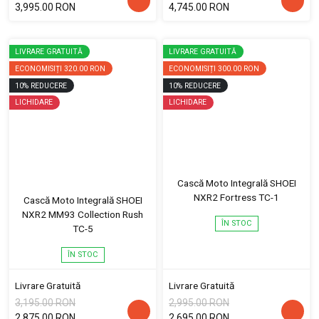
3,995.00 RON
4,745.00 RON
LIVRARE GRATUITĂ
LIVRARE GRATUITĂ
ECONOMISIȚI
320.00 RON
ECONOMISIȚI
300.00 RON
10
%
REDUCERE
10
%
REDUCERE
LICHIDARE
LICHIDARE
Cască Moto Integrală SHOEI
NXR2 Fortress TC-1
Cască Moto Integrală SHOEI
NXR2 MM93 Collection Rush
ÎN STOC
TC-5
ÎN STOC
Livrare Gratuită
Livrare Gratuită
3,195.00 RON
2,995.00 RON
2,875.00 RON
2,695.00 RON