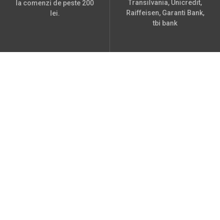
Transilvania, Unicredit,
la comenzi de peste 200
Raiffeisen, Garanti Bank,
lei.
tbi bank