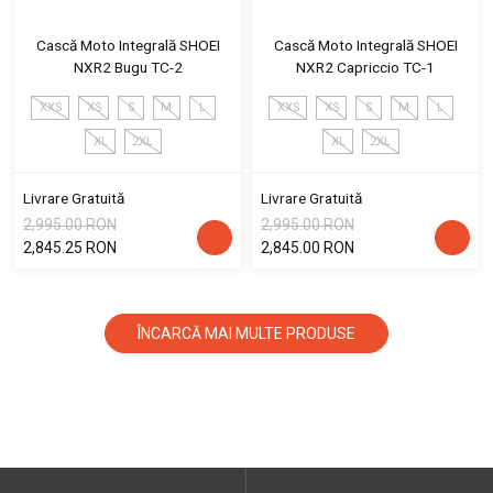
Cască Moto Integrală SHOEI
Cască Moto Integrală SHOEI
NXR2 Bugu TC-2
NXR2 Capriccio TC-1
XXS
XS
S
M
L
XXS
XS
S
M
L
XL
2XL
XL
2XL
Livrare Gratuită
Livrare Gratuită
2,995.00 RON
2,995.00 RON
2,845.25 RON
2,845.00 RON
ÎNCARCĂ MAI MULTE PRODUSE