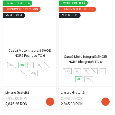
LIVRARE GRATUITĂ
LIVRARE GRATUITĂ
ECONOMISIȚI
149.75 RON
ECONOMISIȚI
150.00 RON
5
%
REDUCERE
5
%
REDUCERE
Cască Moto Integrală SHOEI
NXR2 Fearless TC-6
Cască Moto Integrală SHOEI
NXR2 Ideograph TC-6
XXS
XS
S
M
L
XXS
XS
S
M
L
XL
2XL
XL
2XL
Livrare Gratuită
Livrare Gratuită
2,995.00 RON
2,995.00 RON
2,845.25 RON
2,845.00 RON