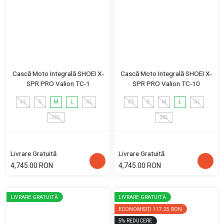
Cască Moto Integrală SHOEI X-
Cască Moto Integrală SHOEI X-
SPR PRO Valion TC-1
SPR PRO Valion TC-10
XS
S
M
L
XL
XS
S
M
L
XL
2XL
2XL
Livrare Gratuită
Livrare Gratuită
4,745.00 RON
4,745.00 RON
LIVRARE GRATUITĂ
LIVRARE GRATUITĂ
ECONOMISIȚI
117.25 RON
5
%
REDUCERE