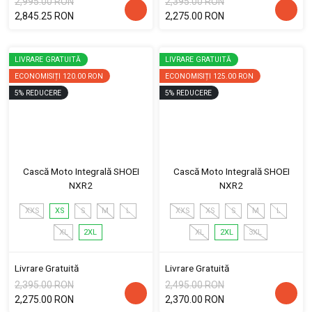
2,995.00 RON
2,395.00 RON
2,845.25 RON
2,275.00 RON
LIVRARE GRATUITĂ
LIVRARE GRATUITĂ
ECONOMISIȚI
120.00 RON
ECONOMISIȚI
125.00 RON
5
%
REDUCERE
5
%
REDUCERE
Cască Moto Integrală SHOEI
Cască Moto Integrală SHOEI
NXR2
NXR2
XXS
XS
S
M
L
XXS
XS
S
M
L
XL
2XL
XL
2XL
3XL
Livrare Gratuită
Livrare Gratuită
2,395.00 RON
2,495.00 RON
2,275.00 RON
2,370.00 RON