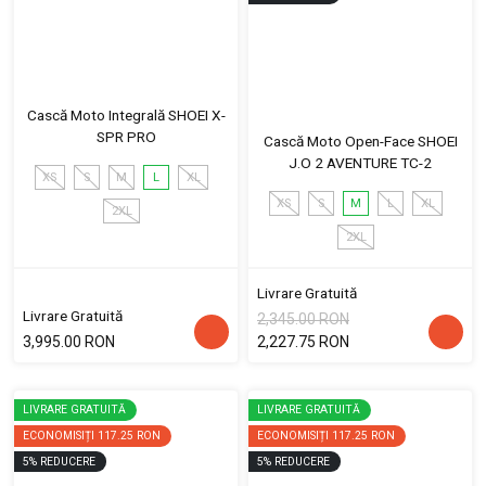
Cască Moto Integrală SHOEI X-
SPR PRO
Cască Moto Open-Face SHOEI
J.O 2 AVENTURE TC-2
XS
S
M
L
XL
XS
S
M
L
XL
2XL
2XL
Livrare Gratuită
Livrare Gratuită
2,345.00 RON
3,995.00 RON
2,227.75 RON
LIVRARE GRATUITĂ
LIVRARE GRATUITĂ
ECONOMISIȚI
117.25 RON
ECONOMISIȚI
117.25 RON
5
%
REDUCERE
5
%
REDUCERE