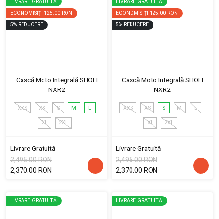
LIVRARE GRATUITĂ
LIVRARE GRATUITĂ
ECONOMISIȚI
125.00 RON
ECONOMISIȚI
125.00 RON
5
%
REDUCERE
5
%
REDUCERE
Cască Moto Integrală SHOEI
Cască Moto Integrală SHOEI
NXR2
NXR2
XXS
XS
S
M
L
XXS
XS
S
M
L
XL
2XL
XL
2XL
Livrare Gratuită
Livrare Gratuită
2,495.00 RON
2,495.00 RON
2,370.00 RON
2,370.00 RON
LIVRARE GRATUITĂ
LIVRARE GRATUITĂ