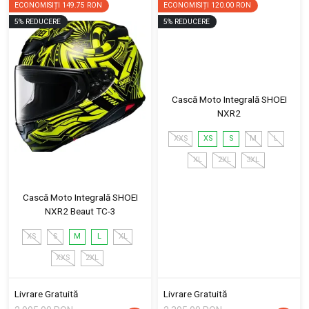
ECONOMISIȚI
149.75 RON
ECONOMISIȚI
120.00 RON
5
%
REDUCERE
5
%
REDUCERE
Cască Moto Integrală SHOEI
NXR2
XXS
XS
S
M
L
XL
2XL
3XL
Cască Moto Integrală SHOEI
NXR2 Beaut TC-3
XS
S
M
L
XL
XXS
2XL
Livrare Gratuită
Livrare Gratuită