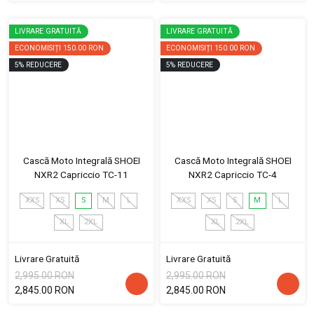
LIVRARE GRATUITĂ
LIVRARE GRATUITĂ
ECONOMISIȚI
150.00 RON
ECONOMISIȚI
150.00 RON
5
%
REDUCERE
5
%
REDUCERE
Cască Moto Integrală SHOEI
Cască Moto Integrală SHOEI
NXR2 Capriccio TC-11
NXR2 Capriccio TC-4
XXS
XS
S
M
L
XXS
XS
S
M
L
XL
2XL
XL
2XL
Livrare Gratuită
Livrare Gratuită
2,995.00 RON
2,995.00 RON
2,845.00 RON
2,845.00 RON