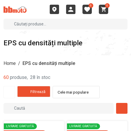
0
0
EPS cu densități multiple
Home
/
EPS cu densități multiple
60
produse
,
28
în stoc
Filtrează
Cele mai populare
LIVRARE GRATUITĂ
LIVRARE GRATUITĂ