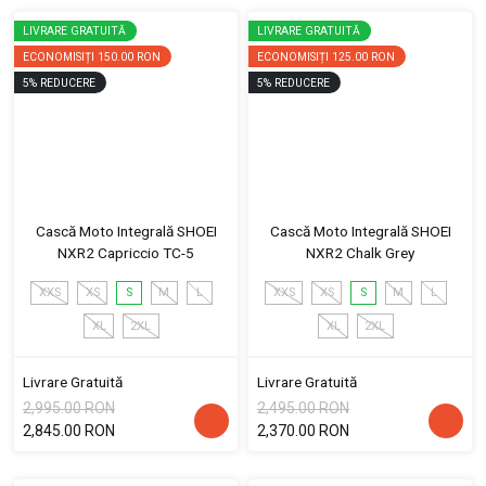
LIVRARE GRATUITĂ
LIVRARE GRATUITĂ
ECONOMISIȚI
150.00 RON
ECONOMISIȚI
125.00 RON
5
%
REDUCERE
5
%
REDUCERE
Cască Moto Integrală SHOEI
Cască Moto Integrală SHOEI
NXR2 Capriccio TC-5
NXR2 Chalk Grey
XXS
XS
S
M
L
XXS
XS
S
M
L
XL
2XL
XL
2XL
Livrare Gratuită
Livrare Gratuită
2,995.00 RON
2,495.00 RON
2,845.00 RON
2,370.00 RON