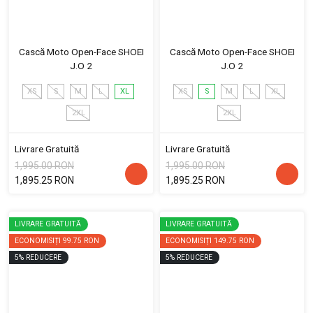
Cască Moto Open-Face SHOEI
Cască Moto Open-Face SHOEI
J.O 2
J.O 2
XS
S
M
L
XL
XS
S
M
L
XL
2XL
2XL
Livrare Gratuită
Livrare Gratuită
1,995.00 RON
1,995.00 RON
1,895.25 RON
1,895.25 RON
LIVRARE GRATUITĂ
LIVRARE GRATUITĂ
ECONOMISIȚI
99.75 RON
ECONOMISIȚI
149.75 RON
5
%
REDUCERE
5
%
REDUCERE