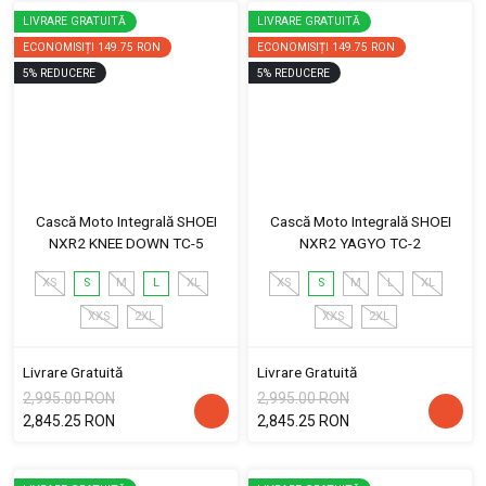
LIVRARE GRATUITĂ
LIVRARE GRATUITĂ
ECONOMISIȚI
149.75 RON
ECONOMISIȚI
149.75 RON
5
%
REDUCERE
5
%
REDUCERE
Cască Moto Integrală SHOEI
Cască Moto Integrală SHOEI
NXR2 KNEE DOWN TC-5
NXR2 YAGYO TC-2
XS
S
M
L
XL
XS
S
M
L
XL
XXS
2XL
XXS
2XL
Livrare Gratuită
Livrare Gratuită
2,995.00 RON
2,995.00 RON
2,845.25 RON
2,845.25 RON