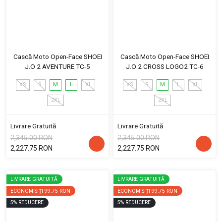
Cască Moto Open-Face SHOEI
Cască Moto Open-Face SHOEI
J.O 2 AVENTURE TC-5
J.O 2 CROSS LOGO2 TC-6
XS
S
M
L
XL
XS
S
M
L
XL
2XL
2XL
Livrare Gratuită
Livrare Gratuită
2,345.00 RON
2,345.00 RON
2,227.75 RON
2,227.75 RON
LIVRARE GRATUITĂ
LIVRARE GRATUITĂ
ECONOMISIȚI
99.75 RON
ECONOMISIȚI
99.75 RON
5
%
REDUCERE
5
%
REDUCERE