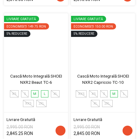
LIVRARE GRATUITĂ
LIVRARE GRATUITĂ
ECONOMISIȚI
149.75 RON
ECONOMISIȚI
150.00 RON
5
%
REDUCERE
5
%
REDUCERE
Cască Moto Integrală SHOEI
Cască Moto Integrală SHOEI
NXR2 Beaut TC-6
NXR2 Capriccio TC-10
XS
S
M
L
XL
XXS
XS
S
M
L
XXS
2XL
XL
2XL
Livrare Gratuită
Livrare Gratuită
2,995.00 RON
2,995.00 RON
2,845.25 RON
2,845.00 RON