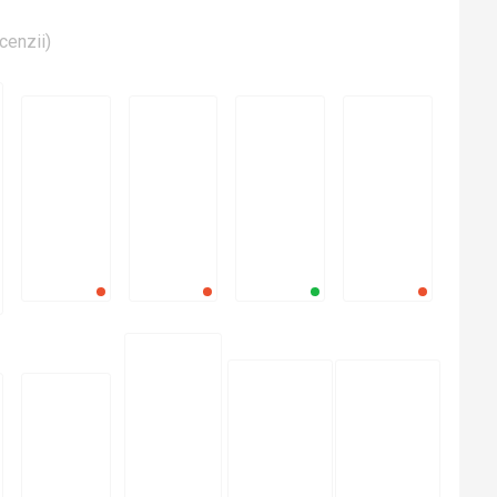
cenzii
)