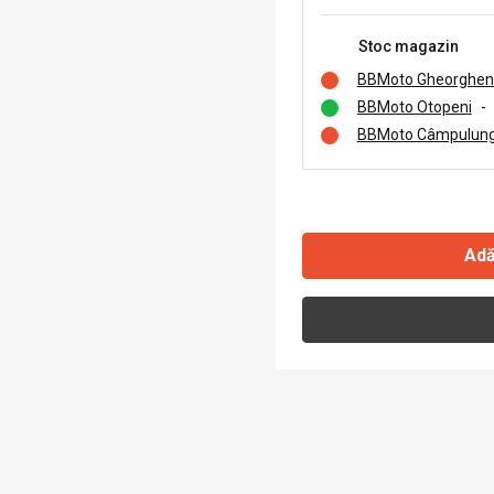
Stoc magazin
BBMoto Gheorghen
BBMoto Otopeni
-
BBMoto Câmpulung
Adă