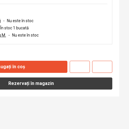
i
-
Nu este în stoc
În stoc 1 bucată
 M.
-
Nu este în stoc
ugați în coș
Rezervați în magazin