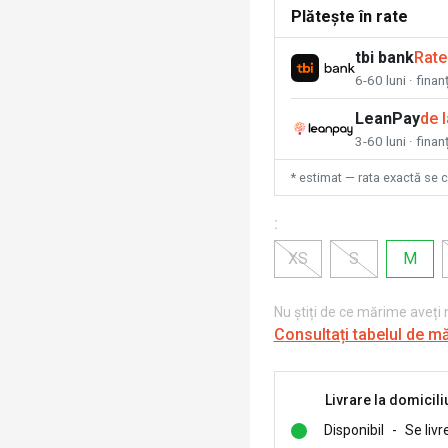
Plătește în rate
tbi bank
Rate
6-60 luni · fina
LeanPay
de 
3-60 luni · finan
* estimat — rata exactă se 
:
XS
S
M
Nu știți de ce mărime aveți
Consultați tabelul de m
Livrare la domicili
Disponibil
-
Se livr