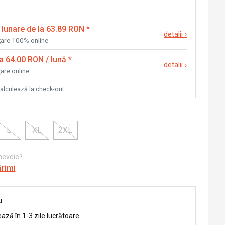
 lunare de la 63.89 RON
*
detalii
›
nțare 100% online
la 64.00 RON / lună
*
detalii
›
țare online
calculează la check-out
L
XL
2XL
 nevoie?
ărimi
u
ează în 1-3 zile lucrătoare.