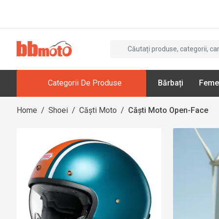
Categorii De Produse
Bărbați
Feme
Home
/
Shoei
/
Căști Moto
/
Căști Moto Open-Face