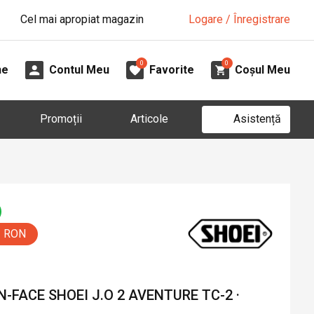
Cel mai apropiat magazin
Logare / Înregistrare
0
0
ne
Contul Meu
Favorite
Coșul Meu
Asistență
Promoții
Articole
5 RON
FACE SHOEI J.O 2 AVENTURE TC-2 ·