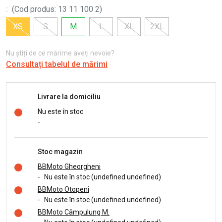
:
(
Cod produs
:
13 11 100 2
)
XS
S
M
L
XL
2XL
Nu știți de ce mărime aveți nevoie?
Consultați tabelul de mărimi
Livrare la domiciliu
Nu este în stoc
-
Stoc magazin
BBMoto Gheorgheni
-
Nu este în stoc (undefined undefined)
BBMoto Otopeni
-
Nu este în stoc (undefined undefined)
BBMoto Câmpulung M.