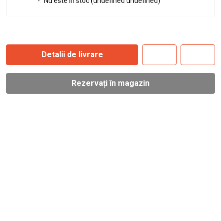
-
Nu este în stoc (undefined undefined)
Detalii de livrare
Rezervați în magazin