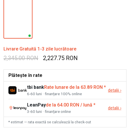
Livrare Gratuită 1-3 zile lucrătoare
2,345.00 RON
2,227.75 RON
Plătește în rate
tbi bank
Rate lunare de la 63.89 RON
*
detalii
›
6-60 luni · finanțare 100% online
LeanPay
de la 64.00 RON / lună
*
detalii
›
3-60 luni · finanțare online
* estimat — rata exactă se calculează la check-out