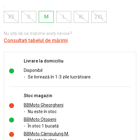
:
XS
S
M
L
XL
2XL
Nu știți de ce mărime aveți nevoie?
Consultați tabelul de mărimi
Livrare la domiciliu
Disponibil
-
Se livrează în 1-3 zile lucrătoare.
Stoc magazin
BBMoto Gheorgheni
-
Nu este în stoc
BBMoto Otopeni
-
În stoc 1 bucată
BBMoto Câmpulung M.