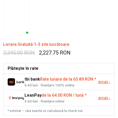
Livrare Gratuită 1-3 zile lucrătoare
2,345.00 RON
2,227.75 RON
Plătește în rate
tbi bank
Rate lunare de la 63.89 RON
*
detalii
›
6-60 luni · finanțare 100% online
LeanPay
de la 64.00 RON / lună
*
detalii
›
3-60 luni · finanțare online
* estimat — rata exactă se calculează la check-out