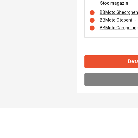
Stoc magazin
BBMoto Gheorghen
BBMoto Otopeni
-
BBMoto Câmpulung
Deta