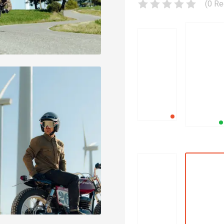
(
0
Re