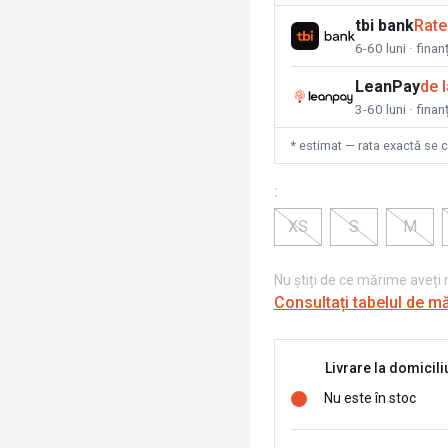
tbi bank
Rate
6-60 luni · fina
LeanPay
de 
3-60 luni · finan
* estimat — rata exactă se 
:
XS
S
M
Nu știți de ce mărime aveți
Consultați tabelul de m
Livrare la domicili
Nu este în stoc