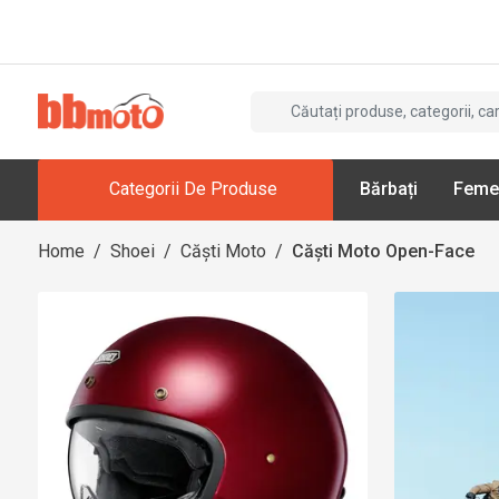
Categorii De Produse
Bărbați
Feme
Home
/
Shoei
/
Căști Moto
/
Căști Moto Open-Face