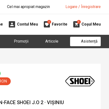
Cel mai apropiat magazin
Logare / Înregistrare
0
0
ne
Contul Meu
Favorite
Coșul Meu
Asistență
Promoții
Articole
 RON
FACE SHOEI J.O 2 · VIȘINIU