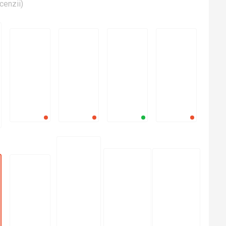
cenzii
)