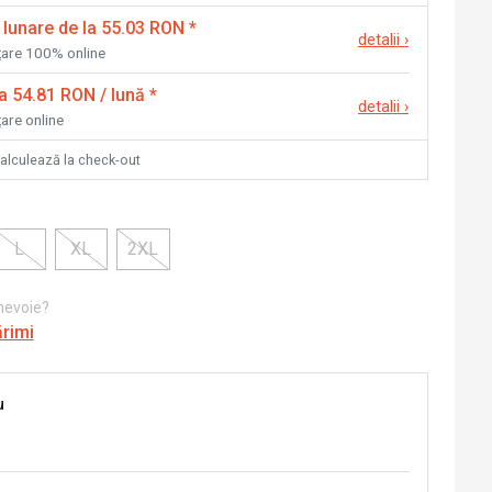
 lunare de la 55.03 RON
*
detalii
›
nțare 100% online
la 54.81 RON / lună
*
detalii
›
țare online
calculează la check-out
L
XL
2XL
 nevoie?
ărimi
u