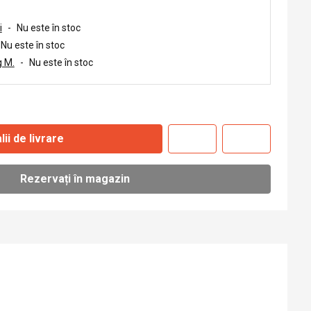
i
-
Nu este în stoc
Nu este în stoc
 M.
-
Nu este în stoc
lii de livrare
Rezervați în magazin