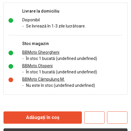
Livrare la domiciliu
Disponibil
-
Se livrează în 1-3 zile lucrătoare.
Stoc magazin
BBMoto Gheorgheni
-
În stoc 1 bucată (undefined undefined)
BBMoto Otopeni
-
În stoc 1 bucată (undefined undefined)
BBMoto Câmpulung M.
-
Nu este în stoc (undefined undefined)
Adăugați în coș