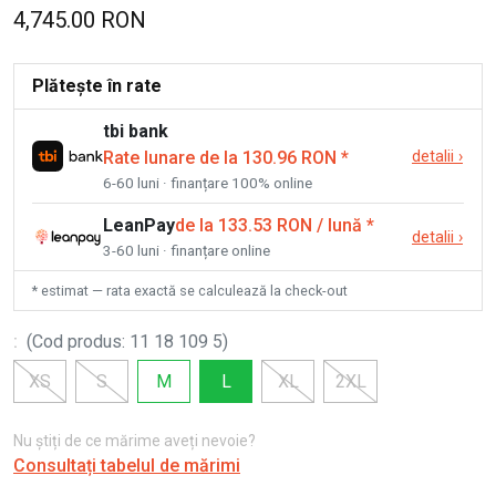
4,745.00 RON
Plătește în rate
tbi bank
Rate lunare de la 130.96 RON
*
detalii
›
6-60 luni · finanțare 100% online
LeanPay
de la 133.53 RON / lună
*
detalii
›
3-60 luni · finanțare online
* estimat — rata exactă se calculează la check-out
:
(
Cod produs
:
11 18 109 5
)
XS
S
M
L
XL
2XL
Nu știți de ce mărime aveți nevoie?
Consultați tabelul de mărimi