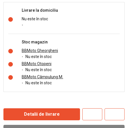
Livrare la domiciliu
Nu este în stoc
-
Stoc magazin
BBMoto Gheorgheni
-
Nu este în stoc
BBMoto Otopeni
-
Nu este în stoc
BBMoto Câmpulung M.
-
Nu este în stoc
Detalii de livrare