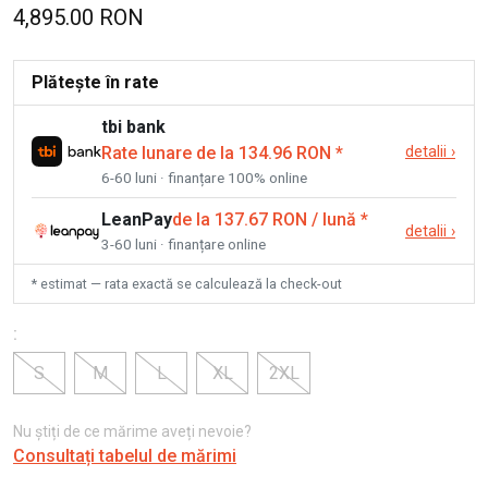
4,895.00 RON
Plătește în rate
tbi bank
Rate lunare de la 134.96 RON
*
detalii
›
6-60 luni · finanțare 100% online
LeanPay
de la 137.67 RON / lună
*
detalii
›
3-60 luni · finanțare online
* estimat — rata exactă se calculează la check-out
:
S
M
L
XL
2XL
Nu știți de ce mărime aveți nevoie?
Consultați tabelul de mărimi