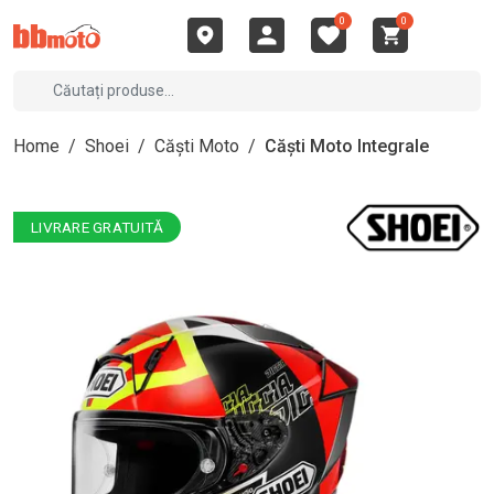
0
0
Home
/
Shoei
/
Căști Moto
/
Căști Moto Integrale
LIVRARE GRATUITĂ