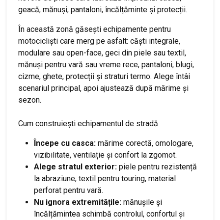
geacă, mănuși, pantaloni, încălțăminte și protecții.
În această zonă găsești echipamente pentru
motocicliști care merg pe asfalt: căști integrale,
modulare sau open-face, geci din piele sau textil,
mănuși pentru vară sau vreme rece, pantaloni, blugi,
cizme, ghete, protecții și straturi termo. Alege întâi
scenariul principal, apoi ajustează după mărime și
sezon.
Cum construiești echipamentul de stradă
Începe cu casca:
mărime corectă, omologare,
vizibilitate, ventilație și confort la zgomot.
Alege stratul exterior:
piele pentru rezistență
la abraziune, textil pentru touring, material
perforat pentru vară.
Nu ignora extremitățile:
mănușile și
încălțămintea schimbă controlul, confortul și