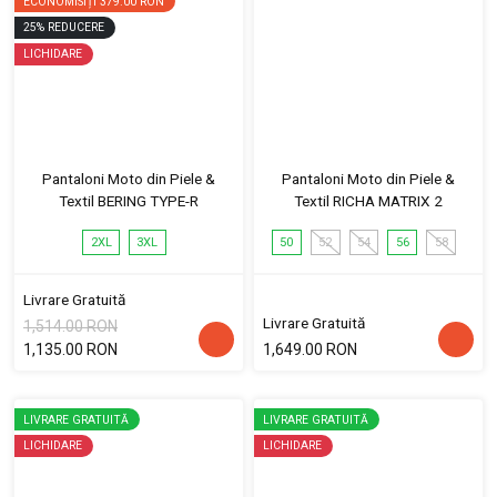
ECONOMISIȚI
379.00 RON
25
%
REDUCERE
LICHIDARE
Pantaloni Moto din Piele &
Pantaloni Moto din Piele &
Textil BERING TYPE-R
Textil RICHA MATRIX 2
2XL
3XL
50
52
54
56
58
Livrare Gratuită
Livrare Gratuită
1,514.00 RON
1,135.00 RON
1,649.00 RON
LIVRARE GRATUITĂ
LIVRARE GRATUITĂ
LICHIDARE
LICHIDARE