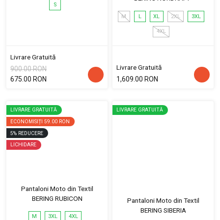
S
M
L
XL
2XL
3XL
4XL
Livrare Gratuită
Livrare Gratuită
900.00 RON
675.00 RON
1,609.00 RON
LIVRARE GRATUITĂ
LIVRARE GRATUITĂ
ECONOMISIȚI
59.00 RON
5
%
REDUCERE
LICHIDARE
Pantaloni Moto din Textil
BERING RUBICON
Pantaloni Moto din Textil
BERING SIBERIA
M
3XL
4XL