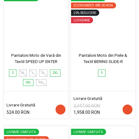
ECONOMISIȚI
489.00 RON
20
%
REDUCERE
LICHIDARE
Pantaloni Moto de Vară din
Pantaloni Moto din Piele &
Textil SPEED UP ENTER
Textil BERING SLIDE-R
S
M
L
XL
2XL
S
3XL
4XL
Livrare Gratuită
Livrare Gratuită
2,447.00 RON
524.00 RON
1,958.00 RON
LIVRARE GRATUITĂ
LIVRARE GRATUITĂ