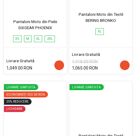
Pantaloni Moto din Textil
BERING BRONKO
Pantaloni Moto din Piele
SIXGEAR PHOENIX
XL
XS
M
XL
2XL
Livrare Gratuită
Livrare Gratuită
1,418.00 RON
1,049.00 RON
1,065.00 RON
LIVRARE GRATUITĂ
LIVRARE GRATUITĂ
ECONOMISIȚI
353.00 RON
25
%
REDUCERE
LICHIDARE
Pantaloni Moto din Textil