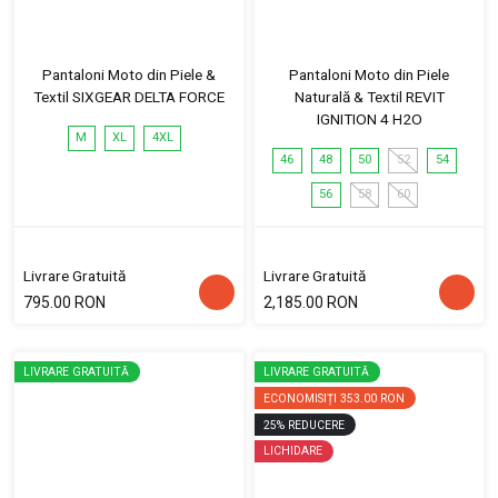
Pantaloni Moto din Piele &
Pantaloni Moto din Piele
Textil SIXGEAR DELTA FORCE
Naturală & Textil REVIT
IGNITION 4 H2O
M
XL
4XL
46
48
50
52
54
56
58
60
Livrare Gratuită
Livrare Gratuită
795.00 RON
2,185.00 RON
LIVRARE GRATUITĂ
LIVRARE GRATUITĂ
ECONOMISIȚI
353.00 RON
25
%
REDUCERE
LICHIDARE