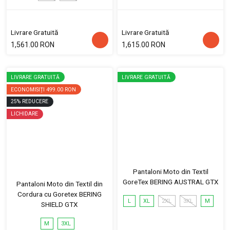
Livrare Gratuită
Livrare Gratuită
1,561.00 RON
1,615.00 RON
LIVRARE GRATUITĂ
LIVRARE GRATUITĂ
ECONOMISIȚI
499.00 RON
25
%
REDUCERE
LICHIDARE
Pantaloni Moto din Textil
GoreTex BERING AUSTRAL GTX
Pantaloni Moto din Textil din
Cordura cu Goretex BERING
L
XL
2XL
3XL
M
SHIELD GTX
M
3XL