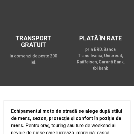
TRANSPORT
PLATĂ ÎN RATE
GRATUIT
prin BRD, Banca
Transilvania, Unicredit,
la comenzi de peste 200
Raiffeisen, Garanti Bank,
lei.
tbi bank
Echipamentul moto de stradă se alege după stilul
de mers, sezon, protecție și confort în poziție de
mers.
Pentru oraș, touring sau ture de weekend ai
nevoie de piese care lucrează împreună: cască,