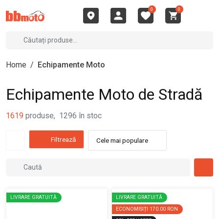
0
0
Home
/
Echipamente Moto
Echipamente Moto de Stradă
1619
produse
,
1296
în stoc
Filtrează
Cele mai populare
LIVRARE GRATUITĂ
LIVRARE GRATUITĂ
ECONOMISIȚI
170.00 RON