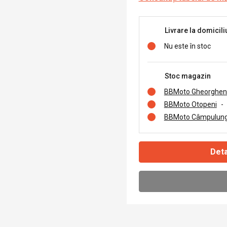
Livrare la domicili
Nu este în stoc
Stoc magazin
BBMoto Gheorghen
BBMoto Otopeni
-
BBMoto Câmpulung
Deta