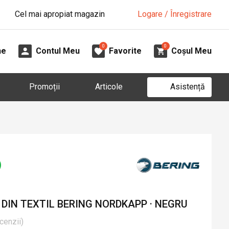
Cel mai apropiat magazin
Logare / Înregistrare
0
0
ne
Contul Meu
Favorite
Coșul Meu
Asistență
Promoții
Articole
DIN TEXTIL BERING NORDKAPP · NEGRU
cenzii
)