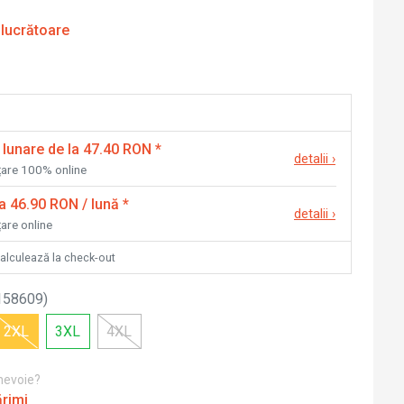
 lucrătoare
 lunare de la 47.40 RON
*
detalii
›
nțare 100% online
la 46.90 RON / lună
*
detalii
›
țare online
calculează la check-out
158609
)
2XL
3XL
4XL
 nevoie?
ărimi