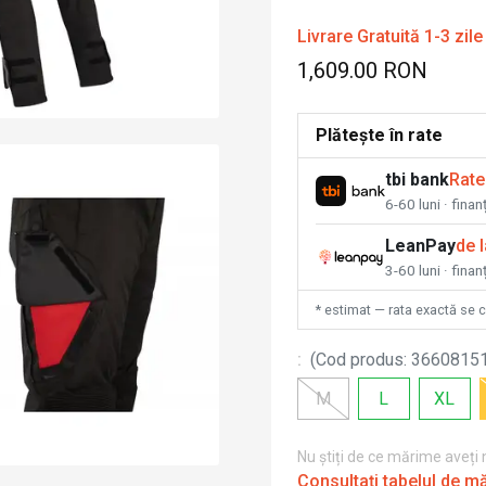
Livrare Gratuită 1-3 zile
1,609.00 RON
Plătește în rate
tbi bank
Rate
6-60 luni · fina
LeanPay
de 
3-60 luni · finan
* estimat — rata exactă se 
:
(
Cod produs
:
3660815
M
L
XL
Nu știți de ce mărime aveți
Consultați tabelul de m