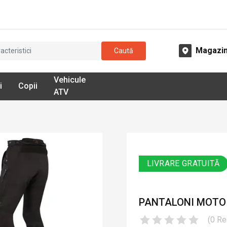
Magazi
Caută
Vehicule
i
Copii
ATV
LIVRARE GRATUITĂ
PANTALONI MOTO 
(
0
Re