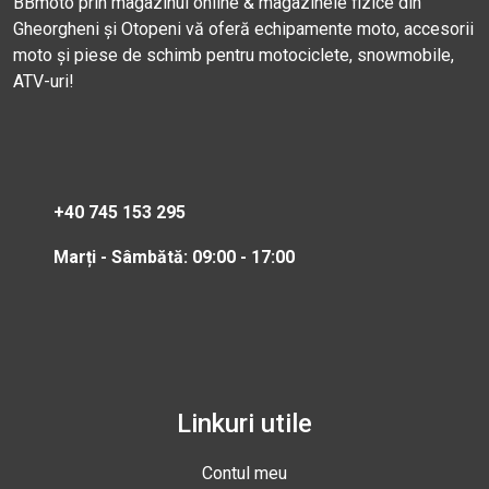
BBmoto prin magazinul online & magazinele fizice din
Gheorgheni și Otopeni vă oferă echipamente moto, accesorii
moto și piese de schimb pentru motociclete, snowmobile,
ATV-uri!
+40 745 153 295
Marți - Sâmbătă: 09:00 - 17:00
Linkuri utile
Contul meu