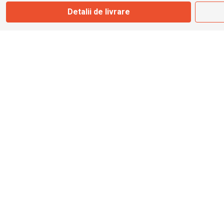
Detalii de livrare
info@bbmoto.ro
Magazin
Otopeni
Str. Ferme D Nr. 2
Otopeni, Ilfov
Marți - Sâmbătă: 10:00 - 18:00
0755 141 155