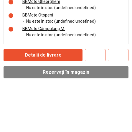
BBMoto Gheorgheni
-
Nu este în stoc (undefined undefined)
BBMoto Otopeni
-
Nu este în stoc (undefined undefined)
BBMoto Câmpulung M.
-
Nu este în stoc (undefined undefined)
Detalii de livrare
Rezervați în magazin