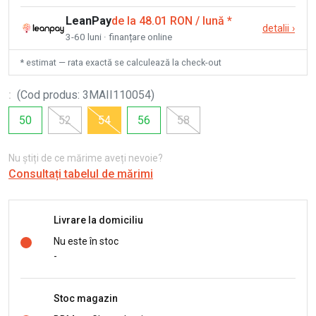
LeanPay
de la 48.01 RON / lună
*
detalii
›
3-60 luni · finanțare online
* estimat — rata exactă se calculează la check-out
:
(
Cod produs
:
3MAII110054
)
50
52
54
56
58
Nu știți de ce mărime aveți nevoie?
Consultați tabelul de mărimi
Livrare la domiciliu
Nu este în stoc
-
Stoc magazin