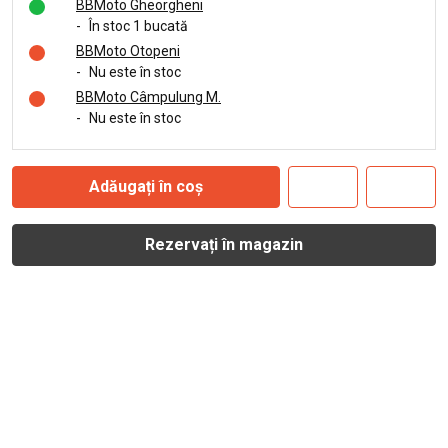
BBMoto Gheorgheni
-
În stoc 1 bucată
BBMoto Otopeni
-
Nu este în stoc
BBMoto Câmpulung M.
-
Nu este în stoc
Adăugați în coș
Rezervați în magazin