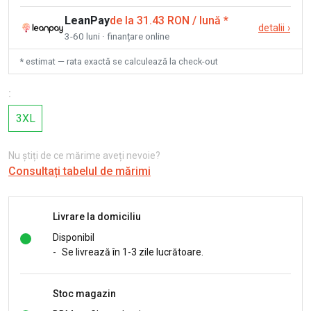
LeanPay
de la 31.43 RON / lună
*
detalii
›
3-60 luni · finanțare online
* estimat — rata exactă se calculează la check-out
:
3XL
Nu știți de ce mărime aveți nevoie?
Consultați tabelul de mărimi
Livrare la domiciliu
Disponibil
-
Se livrează în 1-3 zile lucrătoare.
Stoc magazin