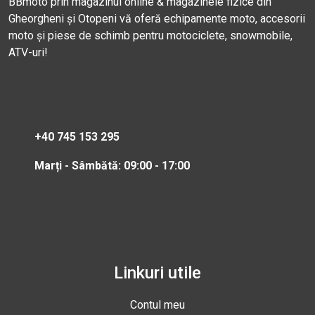
BBmoto prin magazinul online & magazinele fizice din
Gheorgheni și Otopeni vă oferă echipamente moto, accesorii
moto și piese de schimb pentru motociclete, snowmobile,
ATV-uri!
+40 745 153 295
Marți - Sâmbătă: 09:00 - 17:00
Linkuri utile
Contul meu