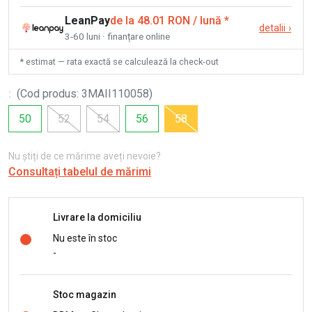
LeanPay
de la 48.01 RON / lună
*
detalii
›
3-60 luni · finanțare online
* estimat — rata exactă se calculează la check-out
:
(
Cod produs
:
3MAII110058
)
50
52
54
56
58
Nu știți de ce mărime aveți nevoie?
Consultați tabelul de mărimi
Livrare la domiciliu
Nu este în stoc
-
Stoc magazin