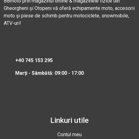
BBmoto prin magazinul online & magazinele fizice din
Gheorgheni și Otopeni vă oferă echipamente moto, accesorii
moto și piese de schimb pentru motociclete, snowmobile,
ATV-uri!
+40 745 153 295
Marți - Sâmbătă: 09:00 - 17:00
Linkuri utile
Contul meu