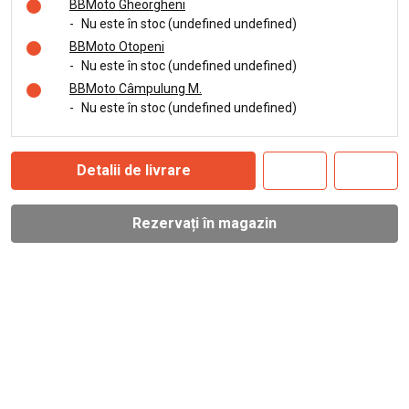
BBMoto Gheorgheni
-
Nu este în stoc (undefined undefined)
BBMoto Otopeni
-
Nu este în stoc (undefined undefined)
BBMoto Câmpulung M.
-
Nu este în stoc (undefined undefined)
Detalii de livrare
Rezervați în magazin