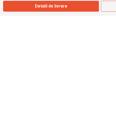
Detalii de livrare
info@bbmoto.ro
Magazin
Otopeni
Str. Ferme D Nr. 2
Otopeni, Ilfov
Marți - Sâmbătă: 10:00 - 18:00
0755 141 155