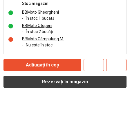
Stoc magazin
BBMoto Gheorgheni
-
În stoc 1 bucată
BBMoto Otopeni
-
În stoc 2 bucăți
BBMoto Câmpulung M.
-
Nu este în stoc
Adăugați în coș
Rezervați în magazin