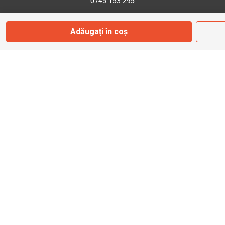
0745 153 295
Adăugați în coș
info@bbmoto.ro
Magazin
Otopeni
Str. Ferme D Nr. 2
Otopeni, Ilfov
Marți - Sâmbătă: 10:00 - 18:00
0755 141 155