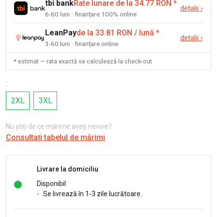
tbi bank
Rate lunare de la 34.77 RON
*
detalii
›
6-60 luni · finanțare 100% online
LeanPay
de la 33.81 RON / lună
*
detalii
›
3-60 luni · finanțare online
* estimat — rata exactă se calculează la check-out
:
2XL
3XL
Nu știți de ce mărime aveți nevoie?
Consultați tabelul de mărimi
Livrare la domiciliu
Disponibil
-
Se livrează în 1-3 zile lucrătoare.