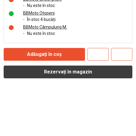
-
Nu este în stoc
BBMoto Otopeni
-
În stoc 4 bucăți
BBMoto Câmpulung M.
-
Nu este în stoc
Adăugați în coș
Rezervați în magazin