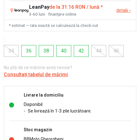
LeanPay
de la 31.16 RON / lună
*
detalii
›
3-60 luni · finanțare online
* estimat — rata exactă se calculează la check-out
:
34
36
38
40
42
44
46
Nu știți de ce mărime aveți nevoie?
Consultați tabelul de mărimi
Livrare la domiciliu
Disponibil
-
Se livrează în 1-3 zile lucrătoare.
Stoc magazin
BBMoto Gheorgheni