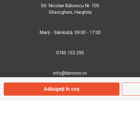
Str. Nicolae Bălcescu Nr. 100
Gheorgheni, Harghita
Marți - Sâmbătă: 09:00 - 17:00
0745 153 295
info@bbmoto.ro
Adăugați în coș
Magazin
Otopeni
Str. Ferme D Nr. 2