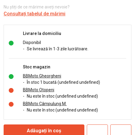
Nu știți de ce mărime aveți nevoie?
Consultați tabelul de mărimi
Livrare la domiciliu
Disponibil
-
Se livrează în 1-3 zile lucrătoare.
Stoc magazin
BBMoto Gheorgheni
-
În stoc 1 bucată (undefined undefined)
BBMoto Otopeni
-
Nu este în stoc (undefined undefined)
BBMoto Câmpulung M.
-
Nu este în stoc (undefined undefined)
Adăugați în coș