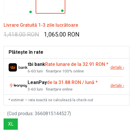
Livrare Gratuită 1-3 zile lucrătoare
1,418.00 RON
1,065.00 RON
Plătește în rate
tbi bank
Rate lunare de la 32.91 RON
*
detalii
›
6-60 luni · finanțare 100% online
LeanPay
de la 31.88 RON / lună
*
detalii
›
3-60 luni · finanțare online
* estimat — rata exactă se calculează la check-out
:
(
Cod produs
:
3660815144527
)
XL