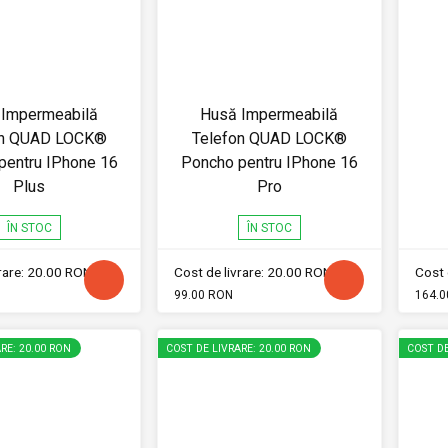
 Impermeabilă
Husă Impermeabilă
on QUAD LOCK®
Telefon QUAD LOCK®
pentru IPhone 16
Poncho pentru IPhone 16
Plus
Pro
ÎN STOC
ÎN STOC
vrare: 20.00 RON
Cost de livrare: 20.00 RON
Cost 
99.00 RON
164.0
RE: 20.00 RON
COST DE LIVRARE: 20.00 RON
COST DE