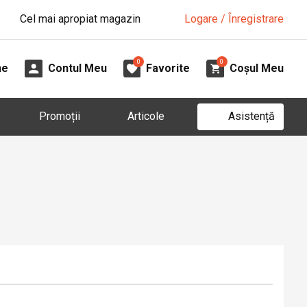
Cel mai apropiat magazin
Logare / Înregistrare
0
0
ne
Contul Meu
Favorite
Coșul Meu
Asistență
Promoții
Articole