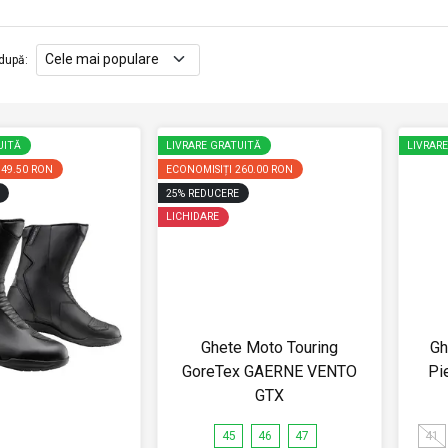
după
:
UITĂ
LIVRARE GRATUITĂ
LIVRAR
149.50 RON
ECONOMISIȚI
260.00 RON
25
%
REDUCERE
LICHIDARE
Ghete Moto Touring
Gh
GoreTex GAERNE VENTO
Pi
GTX
45
46
47
41