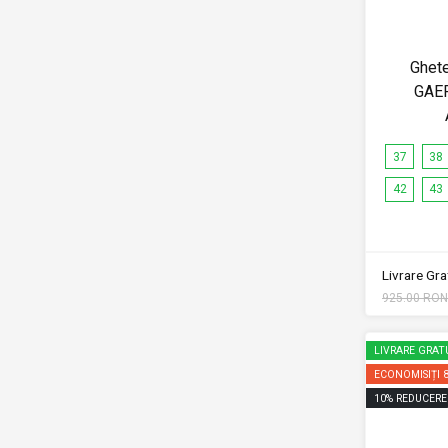
Ghet
GAE
37
38
42
43
Livrare Grat
925.00 RON
LIVRARE GRAT
ECONOMISIȚI
10
%
REDUCERE