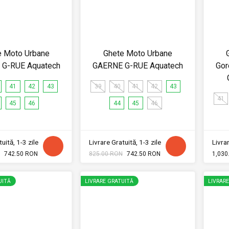
e Moto Urbane
Ghete Moto Urbane
G-RUE Aquatech
GAERNE G-RUE Aquatech
Gor
41
42
43
39
40
41
42
43
41
45
46
44
45
46
uită, 1-3 zile
Livrare Gratuită, 1-3 zile
Livrar
742.50 RON
825.00 RON
742.50 RON
1,030
UITĂ
LIVRARE GRATUITĂ
LIVRAR