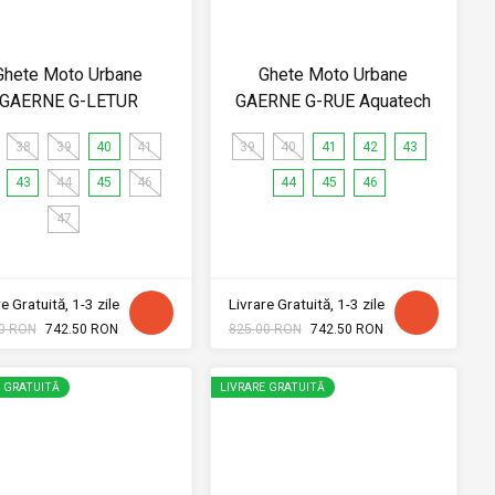
Ghete Moto Urbane
Ghete Moto Urbane
GAERNE G-LETUR
GAERNE G-RUE Aquatech
38
39
40
41
39
40
41
42
43
43
44
45
46
44
45
46
47
e Gratuită, 1-3 zile
Livrare Gratuită, 1-3 zile
0 RON
742.50 RON
825.00 RON
742.50 RON
E GRATUITĂ
LIVRARE GRATUITĂ