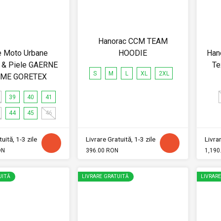
Hanorac CCM TEAM
e Moto Urbane
HOODIE
Han
 & Piele GAERNE
Te
S
M
L
XL
2XL
OME GORETEX
39
40
41
44
45
46
uită, 1-3 zile
Livrare Gratuită, 1-3 zile
Livrar
ON
396.00 RON
1,190
UITĂ
LIVRARE GRATUITĂ
LIVRAR