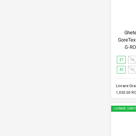
Ghet
GoreTex
G-R
37
38
42
43
Livrare Grat
1,030.00 R
LIVRARE GRAT