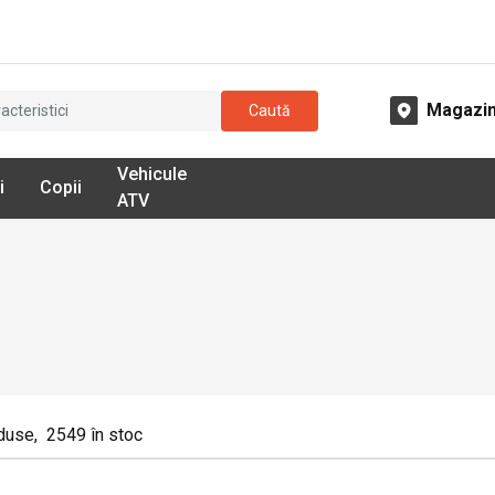
Magazi
Caută
Vehicule
i
Copii
ATV
duse
,
2549
în stoc