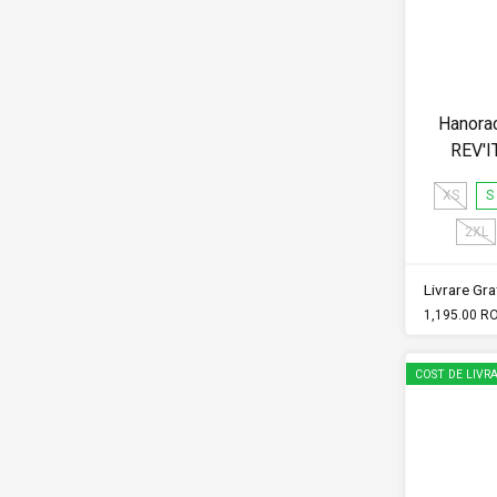
Hanorac
REV'I
XS
S
2XL
Livrare Grat
1,195.00 R
COST DE LIVRA