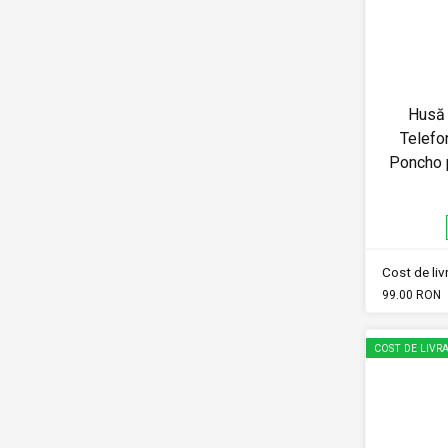
Husă
Telef
Poncho 
Cost de li
99.00 RON
COST DE LIVRA