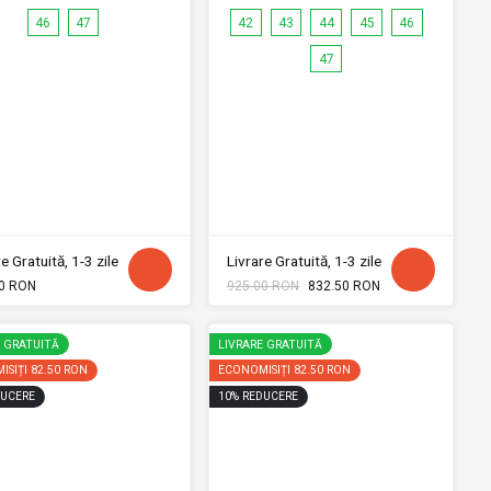
46
47
42
43
44
45
46
47
e Gratuită, 1-3 zile
Livrare Gratuită, 1-3 zile
0 RON
925.00 RON
832.50 RON
E GRATUITĂ
LIVRARE GRATUITĂ
ISIȚI
82.50 RON
ECONOMISIȚI
82.50 RON
UCERE
10
%
REDUCERE