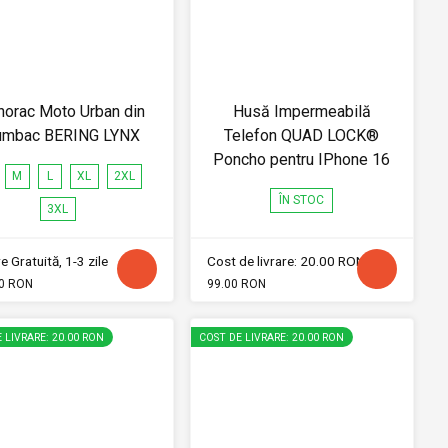
norac Moto Urban din
Husă Impermeabilă
umbac BERING LYNX
Telefon QUAD LOCK®
Poncho pentru IPhone 16
M
L
XL
2XL
ÎN STOC
3XL
e Gratuită, 1-3 zile
Cost de livrare: 20.00 RON
0 RON
99.00 RON
 LIVRARE: 20.00 RON
COST DE LIVRARE: 20.00 RON