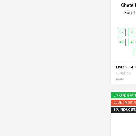
Ghete 
Gore
37
38
42
43
Livrare Grat
1,495.00
RON
LIVRARE GRAT
ECONOMISIȚI
10
%
REDUCERE