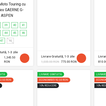
Moto Touring cu
Tex GAERNE G-
ASPEN
39
40
41
44
45
46
47
48
uită, 1-3 zile
Livrare Gratuită, 1-3 zile
Livrar
1,345.50
RON
1,035.00 RON
775.00 RON
810.0
UITĂ
LIVRARE GRATUITĂ
LIVRAR
92.50 RON
ECONOMISIȚI
92.50 RON
ECONOM
10
%
REDUCERE
10
%
RED