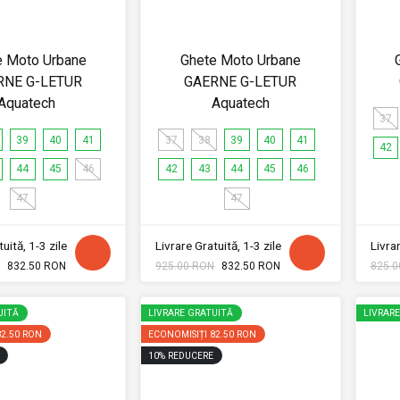
e Moto Urbane
Ghete Moto Urbane
RNE G-LETUR
GAERNE G-LETUR
Aquatech
Aquatech
37
39
40
41
37
38
39
40
41
42
44
45
46
42
43
44
45
46
47
47
uită, 1-3 zile
Livrare Gratuită, 1-3 zile
Livrar
832.50 RON
925.00 RON
832.50 RON
825.0
UITĂ
LIVRARE GRATUITĂ
LIVRAR
82.50 RON
ECONOMISIȚI
82.50 RON
10
%
REDUCERE