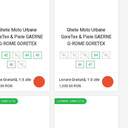
Ghete Moto Urbane
Ghete Moto Urbane
eTex & Piele GAERNE
GoreTex & Piele GAERNE
G-ROME GORETEX
G-ROME GORETEX
42
43
44
45
41
42
43
44
45
46
47
46
47
e Gratuită, 1-3 zile
Livrare Gratuită, 1-3 zile
.00 RON
1,030.00 RON
E GRATUITĂ
LIVRARE GRATUITĂ