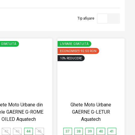
Tip afișare
E GRATUITĂ
LIVRARE GRATUITĂ
ECONOMISIȚI
92.50 RON
10
%
REDUCERE
ete Moto Urbane din
Ghete Moto Urbane
ele GAERNE G-ROME
GAERNE G-LETUR
OILED Aquatech
Aquatech
42
43
44
45
37
38
39
40
41