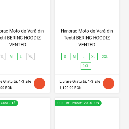
orac Moto de Vară din
Hanorac Moto de Vară din
xtil BERING HOODIZ
Textil BERING HOODIZ
VENTED
VENTED
S
M
L
XL
S
M
L
XL
2XL
3XL
e Gratuită, 1-3 zile
Livrare Gratuită, 1-3 zile
.00 RON
1,190.00 RON
E GRATUITĂ
COST DE LIVRARE: 20.00 RON