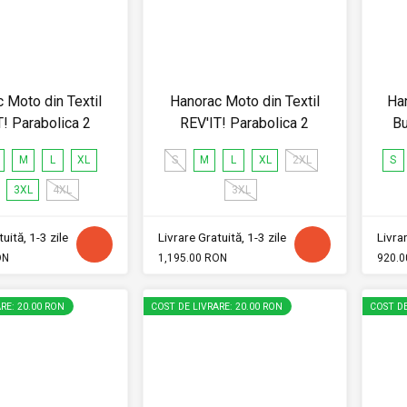
 Moto din Textil
Hanorac Moto din Textil
Ha
T! Parabolica 2
REV'IT! Parabolica 2
B
M
L
XL
S
M
L
XL
2XL
S
3XL
4XL
3XL
uită, 1-3 zile
Livrare Gratuită, 1-3 zile
Livrar
ON
1,195.00 RON
920.0
RE: 20.00 RON
COST DE LIVRARE: 20.00 RON
COST DE