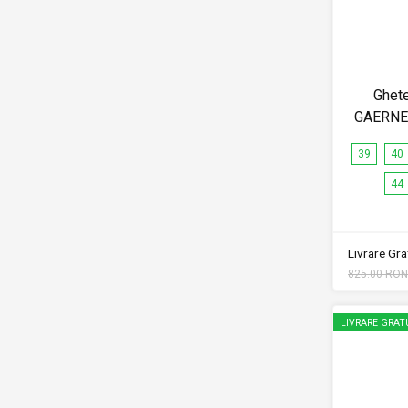
Ghet
GAERNE 
39
40
44
Livrare Grat
825.00 RON
LIVRARE GRAT