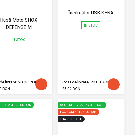
Încărcător USB SENA
Husă Moto SHOX
ÎN STOC
DEFENSE M
ÎN STOC
de livrare: 20.00 RON
Cost de livrare: 20.00 RON
0 RON
85.00 RON
 LIVRARE: 20.00 RON
COST DE LIVRARE: 20.00 RON
ECONOMISIȚI
22.00 RON
20
%
REDUCERE