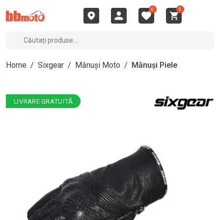
0
0
Home
/
Sixgear
/
Mănuși Moto
/
Mănuși Piele
LIVRARE GRATUITĂ