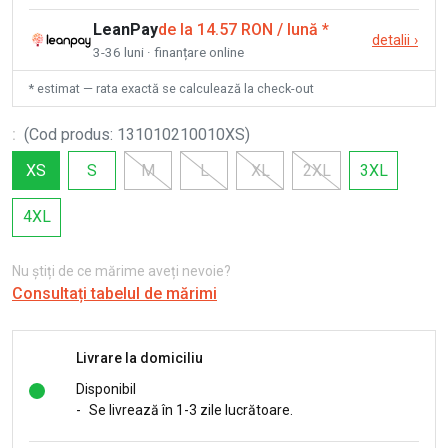
LeanPay
de la 14.57 RON / lună
*
detalii
›
3-36 luni · finanțare online
* estimat — rata exactă se calculează la check-out
:
(
Cod produs
:
131010210010XS
)
XS
S
M
L
XL
2XL
3XL
4XL
Nu știți de ce mărime aveți nevoie?
Consultați tabelul de mărimi
Livrare la domiciliu
Disponibil
-
Se livrează în 1-3 zile lucrătoare.