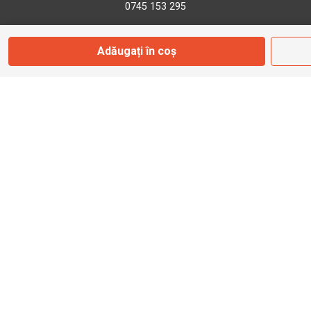
0745 153 295
Adăugați în coș
info@bbmoto.ro
Magazin
Otopeni
Str. Ferme D Nr. 2
Otopeni, Ilfov
Marți - Sâmbătă: 10:00 - 18:00
0755 141 155