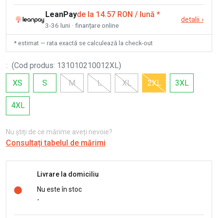
LeanPay
de la 14.57 RON / lună
*
detalii
›
3-36 luni · finanțare online
* estimat — rata exactă se calculează la check-out
:
(
Cod produs
:
131010210012XL
)
XS
S
M
L
XL
2XL
3XL
4XL
Nu știți de ce mărime aveți nevoie?
Consultați tabelul de mărimi
Livrare la domiciliu
Nu este în stoc
-