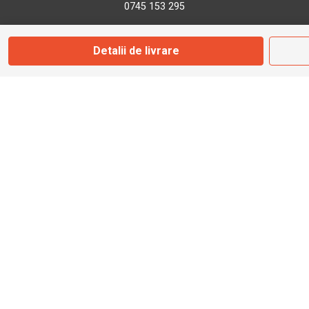
0745 153 295
Detalii de livrare
info@bbmoto.ro
Magazin
Otopeni
Str. Ferme D Nr. 2
Otopeni, Ilfov
Marți - Sâmbătă: 10:00 - 18:00
0755 141 155