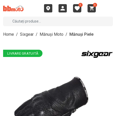
0
0
Home
/
Sixgear
/
Mănuși Moto
/
Mănuși Piele
LIVRARE GRATUITĂ