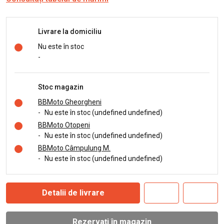
Livrare la domiciliu
Nu este în stoc
-
Stoc magazin
BBMoto Gheorgheni
-
Nu este în stoc (undefined undefined)
BBMoto Otopeni
-
Nu este în stoc (undefined undefined)
BBMoto Câmpulung M.
-
Nu este în stoc (undefined undefined)
Detalii de livrare
Rezervați în magazin