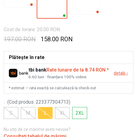
Cost de livrare: 20.00 RON
197.00 RON
158.00 RON
Plătește în rate
tbi bank
Rate lunare de la 8.74 RON
*
detalii
›
6-60 luni · finanțare 100% online
* estimat — rata exactă se calculează la check-out
:
(
Cod produs
:
223377304713
)
S
M
L
XL
2XL
Nu știți de ce mărime aveți nevoie?
Consultați tabelul de mărimi