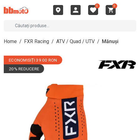
0
0
Home
/
FXR Racing
/
ATV / Quad / UTV
/
Mănuși
ECONOMISIȚI 39.00 RON
20% REDUCERE