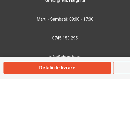
Gheorgheni, Harghita
Marți - Sâmbătă: 09:00 - 17:00
0745 153 295
info@bbmoto.ro
Detalii de livrare
Magazin
Otopeni
Str. Ferme D Nr. 2
Otopeni, Ilfov