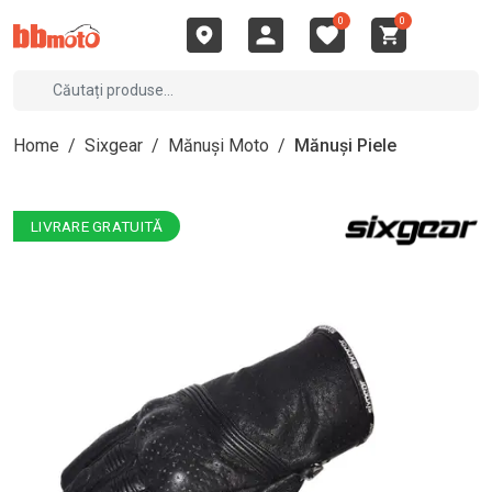
0
0
Home
/
Sixgear
/
Mănuși Moto
/
Mănuși Piele
LIVRARE GRATUITĂ