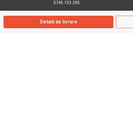
0745 153 295
Detalii de livrare
info@bbmoto.ro
Magazin
Otopeni
Str. Ferme D Nr. 2
Otopeni, Ilfov
Marți - Sâmbătă: 10:00 - 18:00
0755 141 155