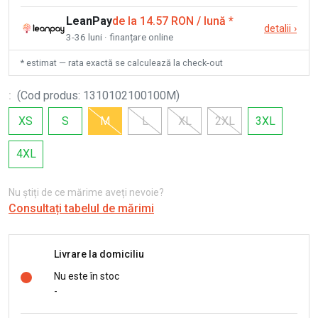
LeanPay
de la 14.57 RON / lună
*
detalii
›
3-36 luni · finanțare online
* estimat — rata exactă se calculează la check-out
:
(
Cod produs
:
1310102100100M
)
XS
S
M
L
XL
2XL
3XL
4XL
Nu știți de ce mărime aveți nevoie?
Consultați tabelul de mărimi
Livrare la domiciliu
Nu este în stoc
-