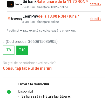
tbi bank
Rate lunare de la 11.70 RON
*
detalii
›
6-60 luni · finanțare 100% online
LeanPay
de la 13.98 RON / lună
*
detalii
›
3-36 luni · finanțare online
* estimat — rata exactă se calculează la check-out
:
(
Cod produs
:
3660815085905
)
T8
T10
Nu știți de ce mărime aveți nevoie?
Consultați tabelul de mărimi
Livrare la domiciliu
Disponibil
-
Se livrează în 1-3 zile lucrătoare.