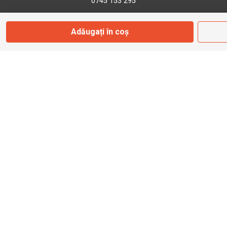
0745 153 295
Adăugați în coș
info@bbmoto.ro
Magazin
Otopeni
Str. Ferme D Nr. 2
Otopeni, Ilfov
Marți - Sâmbătă: 10:00 - 18:00
0755 141 155