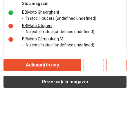
Stoc magazin
BBMoto Gheorgheni
-
În stoc 1 bucată (undefined undefined)
BBMoto Otopeni
-
Nu este în stoc (undefined undefined)
BBMoto Câmpulung M.
-
Nu este în stoc (undefined undefined)
Adăugați în coș
Rezervați în magazin