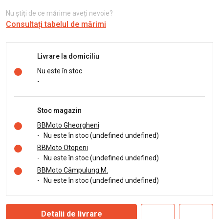
Nu știți de ce mărime aveți nevoie?
Consultați tabelul de mărimi
Livrare la domiciliu
Nu este în stoc
-
Stoc magazin
BBMoto Gheorgheni
-
Nu este în stoc (undefined undefined)
BBMoto Otopeni
-
Nu este în stoc (undefined undefined)
BBMoto Câmpulung M.
-
Nu este în stoc (undefined undefined)
Detalii de livrare