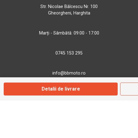
Str. Nicolae Bălcescu Nr. 100
Gheorgheni, Harghita
Marți - Sâmbătă: 09:00 - 17:00
0745 153 295
info@bbmoto.ro
Detalii de livrare
Magazin
Otopeni
Str. Ferme D Nr. 2