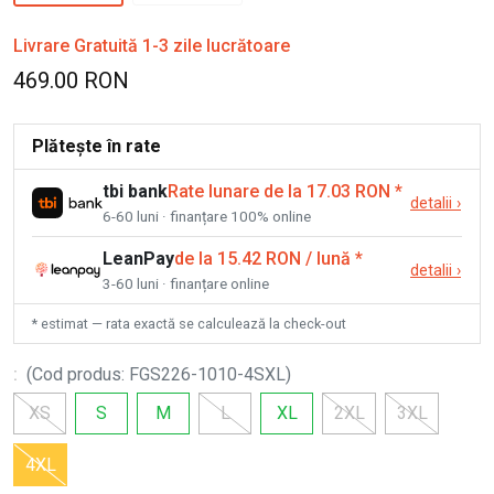
Livrare Gratuită 1-3 zile lucrătoare
469.00 RON
Plătește în rate
tbi bank
Rate lunare de la 17.03 RON
*
detalii
›
6-60 luni · finanțare 100% online
LeanPay
de la 15.42 RON / lună
*
detalii
›
3-60 luni · finanțare online
* estimat — rata exactă se calculează la check-out
:
(
Cod produs
:
FGS226-1010-4SXL
)
XS
S
M
L
XL
2XL
3XL
4XL