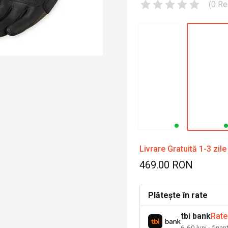
(
0
Re
Livrare Gratuită 1-3 zile
469.00 RON
Plătește în rate
tbi bank
Rate
6-60 luni · fina