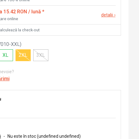
la 15.42 RON / lună
*
detalii
›
țare online
calculează la check-out
7010-XXL
)
XL
2XL
3XL
 nevoie?
ărimi
u
i
-
Nu este în stoc (undefined undefined)