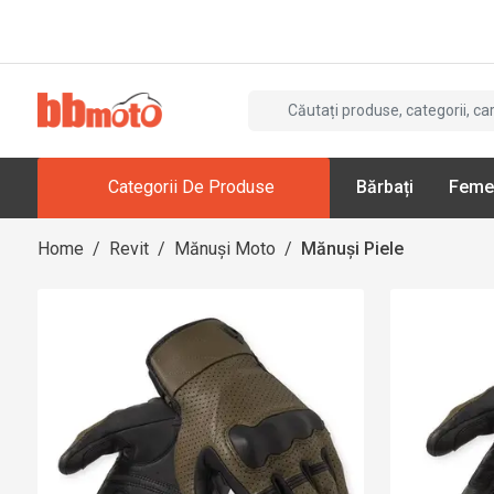
Categorii De Produse
Bărbați
Feme
Home
/
Revit
/
Mănuși Moto
/
Mănuși Piele