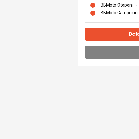
BBMoto Otopeni
-
BBMoto Câmpulung
Deta