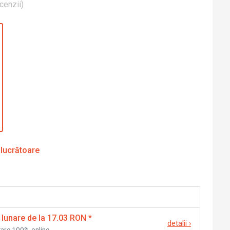
cenzii
)
 lucrătoare
 lunare de la 17.03 RON
*
detalii
›
nțare 100% online