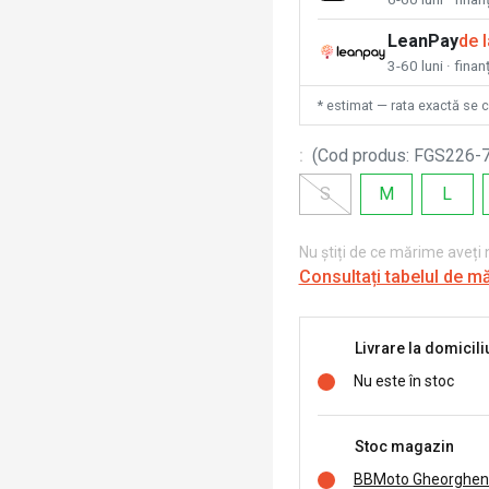
LeanPay
de 
3-60 luni · finan
* estimat — rata exactă se 
:
(
Cod produs
:
FGS226-
S
M
L
Nu știți de ce mărime aveți
Consultați tabelul de m
Livrare la domicili
Nu este în stoc
Stoc magazin
BBMoto Gheorghen