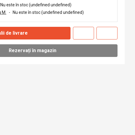
Nu este în stoc (undefined undefined)
 M.
-
Nu este în stoc (undefined undefined)
lii de livrare
Rezervați în magazin