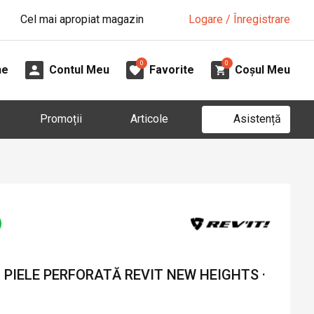
Cel mai apropiat magazin
Logare / Înregistrare
0
0
ne
Contul Meu
Favorite
Coșul Meu
Asistență
Promoții
Articole
PIELE PERFORATĂ REVIT NEW HEIGHTS ·