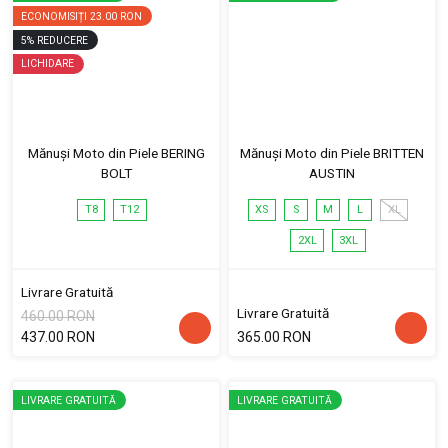
ECONOMISIȚI
23.00 RON
5
%
REDUCERE
LICHIDARE
Mănuși Moto din Piele BERING
Mănuși Moto din Piele BRITTEN
BOLT
AUSTIN
T8
T12
XS
S
M
L
XL
2XL
3XL
Livrare Gratuită
Livrare Gratuită
460.00 RON
437.00 RON
365.00 RON
LIVRARE GRATUITĂ
LIVRARE GRATUITĂ