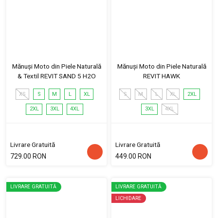
Mănuși Moto din Piele Naturală
Mănuși Moto din Piele Naturală
& Textil REVIT SAND 5 H2O
REVIT HAWK
XS
S
M
L
XL
S
M
L
XL
2XL
2XL
3XL
4XL
3XL
4XL
Livrare Gratuită
Livrare Gratuită
729.00 RON
449.00 RON
LIVRARE GRATUITĂ
LIVRARE GRATUITĂ
LICHIDARE