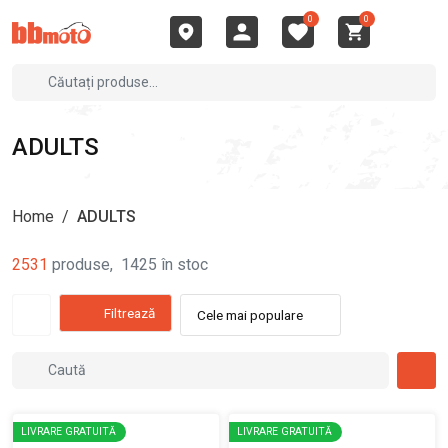
0
0
ADULTS
Home
/
ADULTS
2531
produse
,
1425
în stoc
Filtrează
Cele mai populare
LIVRARE GRATUITĂ
LIVRARE GRATUITĂ