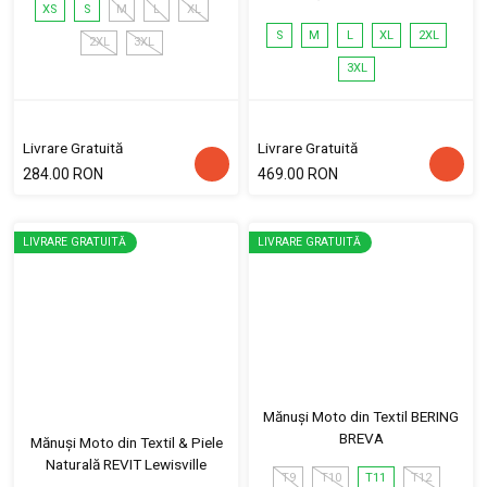
XS
S
M
L
XL
S
M
L
XL
2XL
2XL
3XL
3XL
Livrare Gratuită
Livrare Gratuită
284.00 RON
469.00 RON
LIVRARE GRATUITĂ
LIVRARE GRATUITĂ
Mănuși Moto din Textil BERING
BREVA
Mănuși Moto din Textil & Piele
Naturală REVIT Lewisville
T9
T10
T11
T12