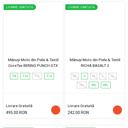
LIVRARE GRATUITĂ
LIVRARE GRATUITĂ
Mănuși Moto din Piele & Textil
Mănuși Moto din Piele & Textil
GoreTex BERING PUNCH GTX
RICHA BASALT 2
T8
T10
T11
T12
XS
S
M
L
XL
2XL
3XL
4XL
Livrare Gratuită
Livrare Gratuită
495.00 RON
242.00 RON