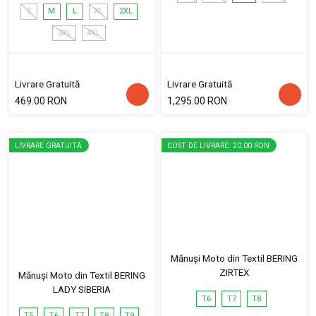
S
M
L
XL
2XL
3XL
4XL
Livrare Gratuită
Livrare Gratuită
469.00 RON
1,295.00 RON
LIVRARE GRATUITĂ
COST DE LIVRARE: 20.00 RON
Mănuși Moto din Textil BERING
ZIRTEX
Mănuși Moto din Textil BERING
LADY SIBERIA
T6
T7
T8
T5
T6
T7
T8
T9