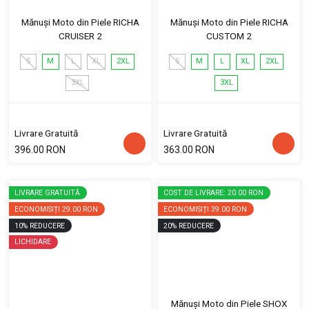
Mănuși Moto din Piele RICHA
Mănuși Moto din Piele RICHA
CRUISER 2
CUSTOM 2
S
M
L
XL
2XL
S
M
L
XL
2XL
3XL
3XL
Livrare Gratuită
Livrare Gratuită
396.00 RON
363.00 RON
LIVRARE GRATUITĂ
COST DE LIVRARE: 20.00 RON
ECONOMISIȚI
29.00 RON
ECONOMISIȚI
39.00 RON
10
%
REDUCERE
20
%
REDUCERE
LICHIDARE
Mănuși Moto din Piele SHOX