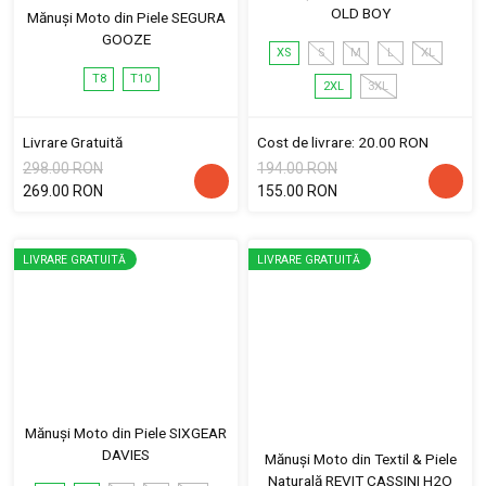
OLD BOY
Mănuși Moto din Piele SEGURA
GOOZE
XS
S
M
L
XL
T8
T10
2XL
3XL
Livrare Gratuită
Cost de livrare: 20.00 RON
298.00 RON
194.00 RON
269.00 RON
155.00 RON
LIVRARE GRATUITĂ
LIVRARE GRATUITĂ
Mănuși Moto din Piele SIXGEAR
DAVIES
Mănuși Moto din Textil & Piele
Naturală REVIT CASSINI H2O