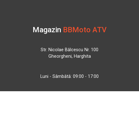
Magazin
BBMoto ATV
Str. Nicolae Bălcescu Nr. 100
Gheorgheni, Harghita
Luni - Sâmbătă: 09:00 - 17:00
+40 740 133 688
atv@bbmoto.ro