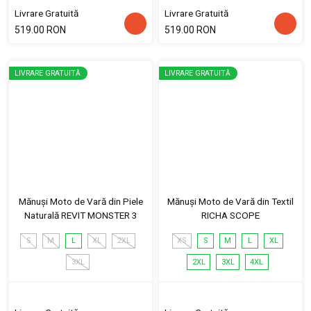
Livrare Gratuită
Livrare Gratuită
519.00 RON
519.00 RON
LIVRARE GRATUITĂ
LIVRARE GRATUITĂ
Mănuși Moto de Vară din Piele
Mănuși Moto de Vară din Textil
Naturală REVIT MONSTER 3
RICHA SCOPE
S
M
L
XL
2XL
XS
S
M
L
XL
3XL
2XL
3XL
4XL