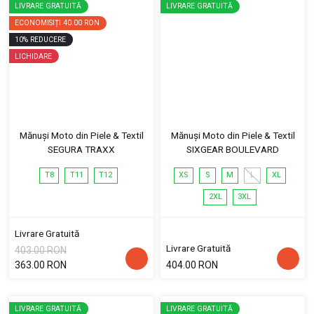
LIVRARE GRATUITĂ
LIVRARE GRATUITĂ
ECONOMISIȚI
40.00 RON
10
%
REDUCERE
LICHIDARE
Mănuși Moto din Piele & Textil
Mănuși Moto din Piele & Textil
SEGURA TRAXX
SIXGEAR BOULEVARD
T8
T11
T12
XS
S
M
L
XL
2XL
3XL
Livrare Gratuită
Livrare Gratuită
403.00 RON
363.00 RON
404.00 RON
LIVRARE GRATUITĂ
LIVRARE GRATUITĂ