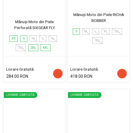
Mănuși Moto din Piele RICHA
BOBBER
Mănuși Moto din Piele
Perforată SIXGEAR FLY
S
M
L
XL
2XL
XS
S
M
L
XL
3XL
2XL
3XL
4XL
Livrare Gratuită
Livrare Gratuită
284.00 RON
418.00 RON
LIVRARE GRATUITĂ
LIVRARE GRATUITĂ