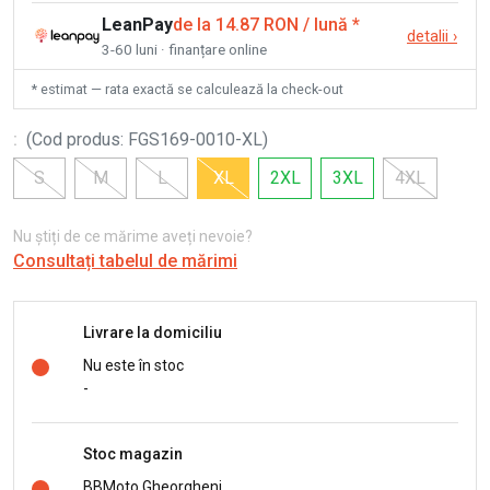
LeanPay
de la 14.87 RON / lună
*
detalii
›
3-60 luni · finanțare online
* estimat — rata exactă se calculează la check-out
:
(
Cod produs
:
FGS169-0010-XL
)
S
M
L
XL
2XL
3XL
4XL
Nu știți de ce mărime aveți nevoie?
Consultați tabelul de mărimi
Livrare la domiciliu
Nu este în stoc
-
Stoc magazin
BBMoto Gheorgheni