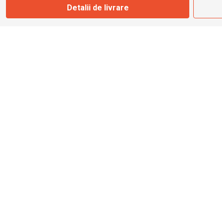
Detalii de livrare
info@bbmoto.ro
Magazin
Otopeni
Str. Ferme D Nr. 2
Otopeni, Ilfov
Marți - Sâmbătă: 10:00 - 18:00
0755 141 155
otopeni@bbmoto.ro