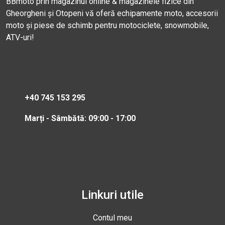
BBmoto prin magazinul online & magazinele fizice din
Gheorgheni și Otopeni vă oferă echipamente moto, accesorii
moto și piese de schimb pentru motociclete, snowmobile,
ATV-uri!
+40 745 153 295
Marți - Sâmbătă: 09:00 - 17:00
Linkuri utile
Contul meu