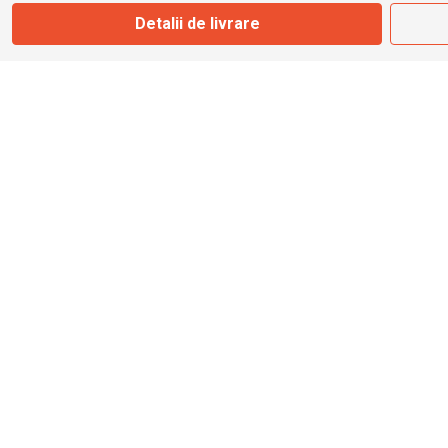
Detalii de livrare
info@bbmoto.ro
Magazin
Otopeni
Str. Ferme D Nr. 2
Otopeni, Ilfov
Marți - Sâmbătă: 10:00 - 18:00
0755 141 155