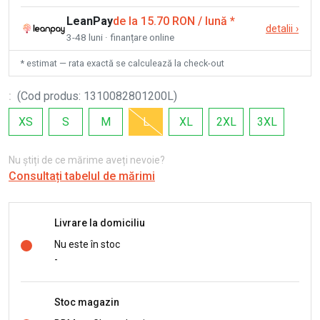
LeanPay
de la 15.70 RON / lună
*
detalii
›
3-48 luni · finanțare online
* estimat — rata exactă se calculează la check-out
:
(
Cod produs
:
1310082801200L
)
XS
S
M
L
XL
2XL
3XL
Nu știți de ce mărime aveți nevoie?
Consultați tabelul de mărimi
Livrare la domiciliu
Nu este în stoc
-
Stoc magazin