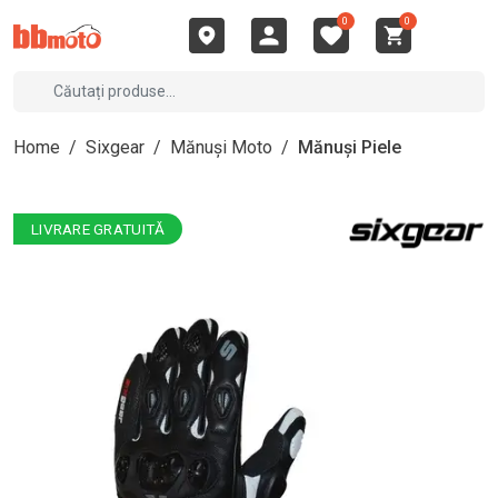
0
0
Home
/
Sixgear
/
Mănuși Moto
/
Mănuși Piele
LIVRARE GRATUITĂ