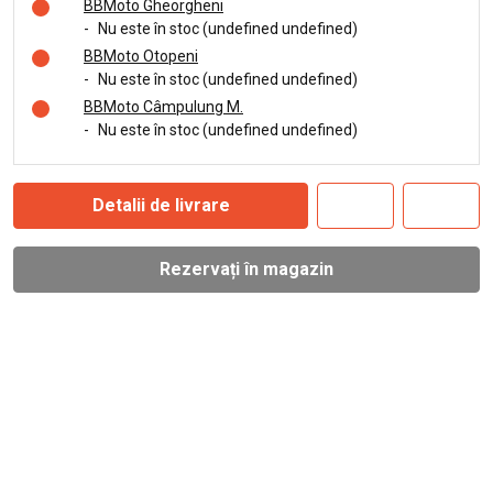
BBMoto Gheorgheni
-
Nu este în stoc (undefined undefined)
BBMoto Otopeni
-
Nu este în stoc (undefined undefined)
BBMoto Câmpulung M.
-
Nu este în stoc (undefined undefined)
Detalii de livrare
Rezervați în magazin