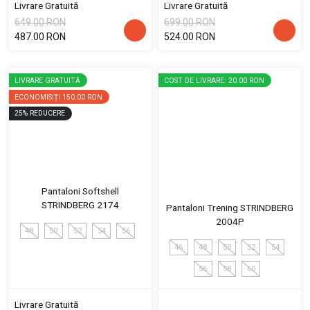
Livrare Gratuită
Livrare Gratuită
649.00 RON
699.00 RON
487.00 RON
524.00 RON
LIVRARE GRATUITĂ
COST DE LIVRARE: 20.00 RON
ECONOMISIȚI
150.00 RON
25
%
REDUCERE
Pantaloni Softshell
STRINDBERG 2174
Pantaloni Trening STRINDBERG
2004P
48
50
52
54
56
46
48
50
52
54
56
58
60
Livrare Gratuită