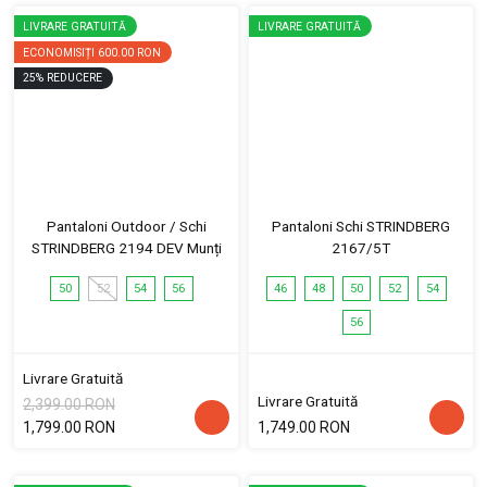
LIVRARE GRATUITĂ
LIVRARE GRATUITĂ
ECONOMISIȚI
600.00 RON
25
%
REDUCERE
Pantaloni Outdoor / Schi
Pantaloni Schi STRINDBERG
STRINDBERG 2194 DEV Munți
2167/5T
50
52
54
56
46
48
50
52
54
56
Livrare Gratuită
Livrare Gratuită
2,399.00 RON
1,799.00 RON
1,749.00 RON