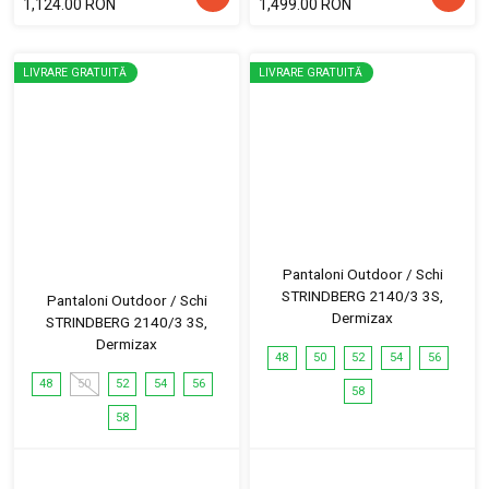
1,124.00 RON
1,499.00 RON
LIVRARE GRATUITĂ
LIVRARE GRATUITĂ
Pantaloni Outdoor / Schi
STRINDBERG 2140/3 3S,
Pantaloni Outdoor / Schi
Dermizax
STRINDBERG 2140/3 3S,
Dermizax
48
50
52
54
56
48
50
52
54
56
58
58