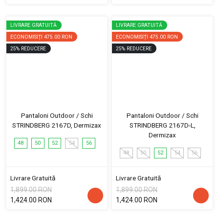
LIVRARE GRATUITĂ
LIVRARE GRATUITĂ
ECONOMISIȚI
475.00 RON
ECONOMISIȚI
475.00 RON
25
%
REDUCERE
25
%
REDUCERE
Pantaloni Outdoor / Schi
Pantaloni Outdoor / Schi
STRINDBERG 2167D, Dermizax
STRINDBERG 2167D-L,
Dermizax
48
50
52
54
56
48
50
52
54
56
Livrare Gratuită
Livrare Gratuită
1,899.00 RON
1,899.00 RON
1,424.00 RON
1,424.00 RON