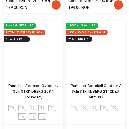
Cost de livrare: 20.00 RON
Cost de livrare: 20.00 RON
199.00 RON
199.00 RON
LIVRARE GRATUITĂ
LIVRARE GRATUITĂ
ECONOMISIȚI
162.00 RON
ECONOMISIȚI
175.00 RON
25
%
REDUCERE
25
%
REDUCERE
Pantaloni Softshell Outdoor /
Pantaloni Softshell Outdoor /
Schi STRINDBERG 2087,
Schi STRINDBERG 2142DEV,
Toraydelfy
Dermizax
46
48
50
52
54
48
50
52
54
56
56
58
60