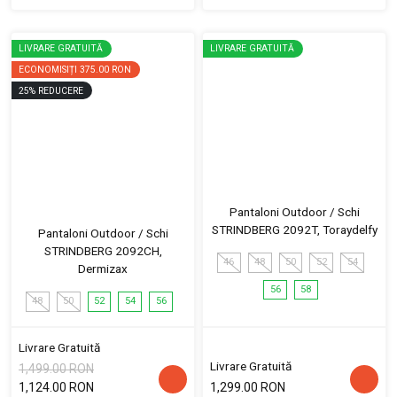
LIVRARE GRATUITĂ
LIVRARE GRATUITĂ
ECONOMISIȚI
375.00 RON
25
%
REDUCERE
Pantaloni Outdoor / Schi
STRINDBERG 2092T, Toraydelfy
Pantaloni Outdoor / Schi
STRINDBERG 2092CH,
46
48
50
52
54
Dermizax
56
58
48
50
52
54
56
Livrare Gratuită
Livrare Gratuită
1,499.00 RON
1,124.00 RON
1,299.00 RON