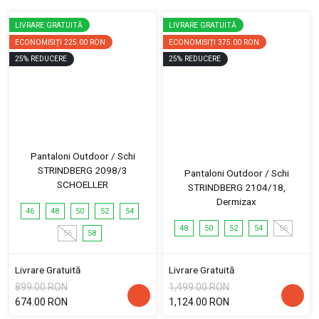
LIVRARE GRATUITĂ
LIVRARE GRATUITĂ
ECONOMISIȚI
225.00 RON
ECONOMISIȚI
375.00 RON
25
%
REDUCERE
25
%
REDUCERE
Pantaloni Outdoor / Schi
STRINDBERG 2098/3
Pantaloni Outdoor / Schi
SCHOELLER
STRINDBERG 2104/18,
Dermizax
46
48
50
52
54
48
50
52
54
56
56
58
Livrare Gratuită
Livrare Gratuită
899.00 RON
1,499.00 RON
674.00 RON
1,124.00 RON