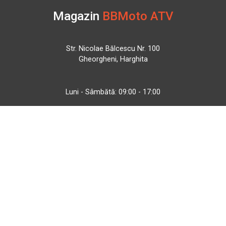
Magazin
BBMoto ATV
Str. Nicolae Bălcescu Nr. 100
Gheorgheni, Harghita
Luni - Sâmbătă: 09:00 - 17:00
+40 740 133 688
atv@bbmoto.ro