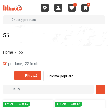
0
0
56
Home
/
56
30
produse
,
22
în stoc
Filtrează
Cele mai populare
LIVRARE GRATUITĂ
LIVRARE GRATUITĂ