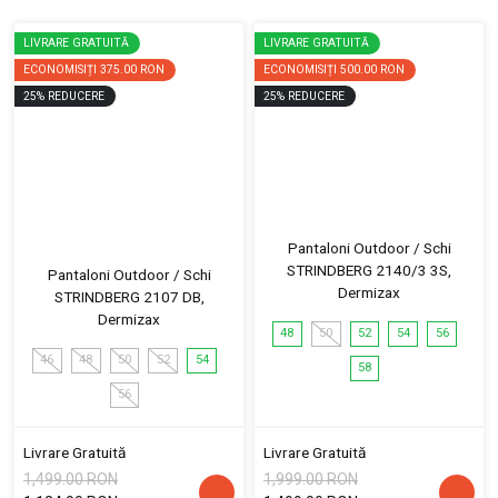
LIVRARE GRATUITĂ
LIVRARE GRATUITĂ
ECONOMISIȚI
375.00 RON
ECONOMISIȚI
500.00 RON
25
%
REDUCERE
25
%
REDUCERE
Pantaloni Outdoor / Schi
STRINDBERG 2140/3 3S,
Pantaloni Outdoor / Schi
Dermizax
STRINDBERG 2107 DB,
Dermizax
48
50
52
54
56
46
48
50
52
54
58
56
Livrare Gratuită
Livrare Gratuită
1,499.00 RON
1,999.00 RON