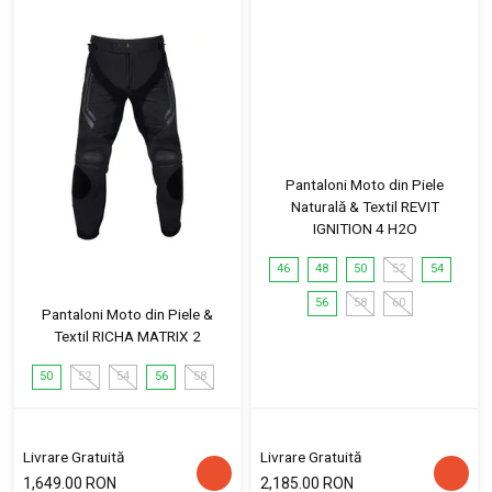
Pantaloni Moto din Piele
Naturală & Textil REVIT
IGNITION 4 H2O
46
48
50
52
54
56
58
60
Pantaloni Moto din Piele &
Textil RICHA MATRIX 2
50
52
54
56
58
Livrare Gratuită
Livrare Gratuită
1,649.00 RON
2,185.00 RON