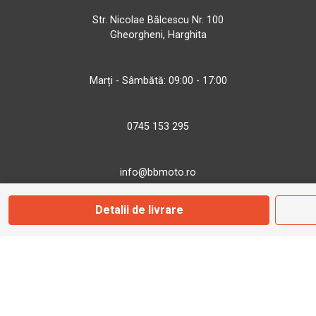
Str. Nicolae Bălcescu Nr. 100
Gheorgheni, Harghita
Marți - Sâmbătă: 09:00 - 17:00
0745 153 295
info@bbmoto.ro
Detalii de livrare
Magazin
Otopeni
Str. Ferme D Nr. 2