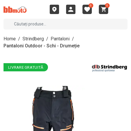
0
0
Home
/
Strindberg
/
Pantaloni
/
Pantaloni Outdoor - Schi - Drumeție
LIVRARE GRATUITĂ