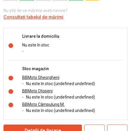
Nu știți de ce mărime aveți nevoie?
Consultați tabelul de mărimi
Livrare la domiciliu
Nu este în stoc
-
Stoc magazin
BBMoto Gheorgheni
-
Nu este în stoc (undefined undefined)
BBMoto Otopeni
-
Nu este în stoc (undefined undefined)
BBMoto Câmpulung M.
-
Nu este în stoc (undefined undefined)
Detalii de livrare