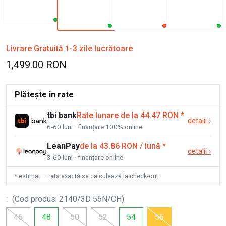
Livrare Gratuită 1-3 zile lucrătoare
1,499.00 RON
Plătește în rate
tbi bank
Rate lunare de la 44.47 RON
*
detalii
›
6-60 luni · finanțare 100% online
LeanPay
de la 43.86 RON / lună
*
detalii
›
3-60 luni · finanțare online
* estimat — rata exactă se calculează la check-out
:
(
Cod produs
:
2140/3D 56N/CH
)
46
48
50
52
54
56