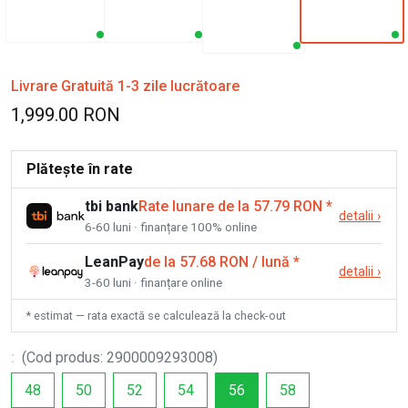
Livrare Gratuită 1-3 zile lucrătoare
1,999.00 RON
Plătește în rate
tbi bank
Rate lunare de la 57.79 RON
*
detalii
›
6-60 luni · finanțare 100% online
LeanPay
de la 57.68 RON / lună
*
detalii
›
3-60 luni · finanțare online
* estimat — rata exactă se calculează la check-out
:
(
Cod produs
:
2900009293008
)
48
50
52
54
56
58