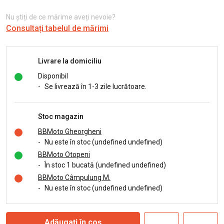
Nu știți de ce mărime aveți nevoie?
Consultați tabelul de mărimi
Livrare la domiciliu
Disponibil
-
Se livrează în 1-3 zile lucrătoare.
Stoc magazin
BBMoto Gheorgheni
-
Nu este în stoc (undefined undefined)
BBMoto Otopeni
-
În stoc 1 bucată (undefined undefined)
BBMoto Câmpulung M.
-
Nu este în stoc (undefined undefined)
Adăugați în coș