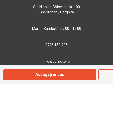
Str. Nicolae Bălcescu Nr. 100
Gheorgheni, Harghita
Marți - Sâmbătă: 09:00 - 17:00
0745 153 295
info@bbmoto.ro
Adăugați în coș
Magazin
Otopeni
Str. Ferme D Nr. 2