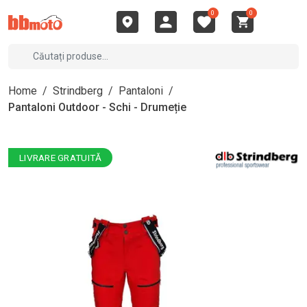
0
0
Home
/
Strindberg
/
Pantaloni
/
Pantaloni Outdoor - Schi - Drumeție
LIVRARE GRATUITĂ