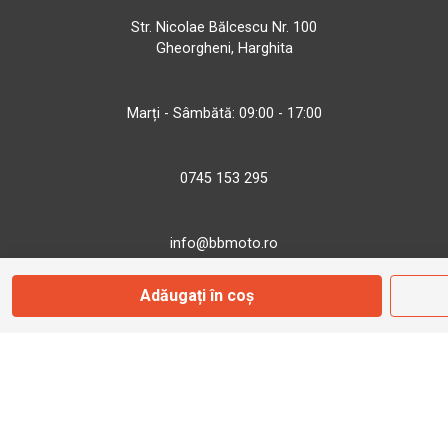
Str. Nicolae Bălcescu Nr. 100
Gheorgheni, Harghita
Marți - Sâmbătă: 09:00 - 17:00
0745 153 295
info@bbmoto.ro
Adăugați în coș
Magazin
Otopeni
Str. Ferme D Nr. 2