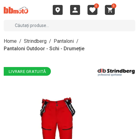
0
0
Home
/
Strindberg
/
Pantaloni
/
Pantaloni Outdoor - Schi - Drumeție
LIVRARE GRATUITĂ