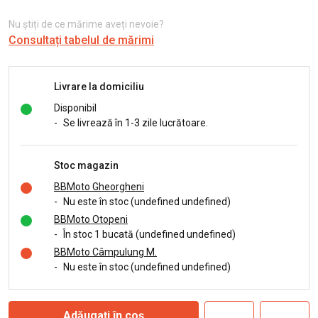
Nu știți de ce mărime aveți nevoie?
Consultați tabelul de mărimi
Livrare la domiciliu
Disponibil
-
Se livrează în 1-3 zile lucrătoare.
Stoc magazin
BBMoto Gheorgheni
-
Nu este în stoc (undefined undefined)
BBMoto Otopeni
-
În stoc 1 bucată (undefined undefined)
BBMoto Câmpulung M.
-
Nu este în stoc (undefined undefined)
Adăugați în coș