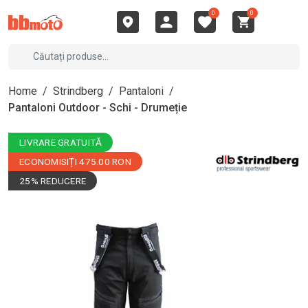
0
0
Home
/
Strindberg
/
Pantaloni
/
Pantaloni Outdoor - Schi - Drumeție
LIVRARE GRATUITĂ
ECONOMISIȚI 475.00 RON
25% REDUCERE