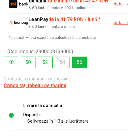
tbi bank
Rate lunare de la 42.47 RON
*
detalii
›
6-60 luni · finanțare 100% online
LeanPay
de la 41.79 RON / lună
*
detalii
›
3-60 luni · finanțare online
* estimat — rata exactă se calculează la check-out
:
(
Cod produs
:
2900008139000
)
48
50
52
54
56
Nu știți de ce mărime aveți nevoie?
Consultați tabelul de mărimi
Livrare la domiciliu
Disponibil
-
Se livrează în 1-3 zile lucrătoare.