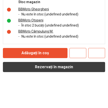
Stoc magazin
BBMoto Gheorgheni
-
Nu este în stoc (undefined undefined)
BBMoto Otopeni
-
În stoc 2 bucăți (undefined undefined)
BBMoto Câmpulung M.
-
Nu este în stoc (undefined undefined)
Adăugați în coș
Rezervați în magazin