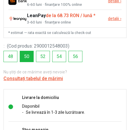
detalii
›
6-60 luni · finanțare 100% online
LeanPay
de la 68.73 RON / lună
*
detalii
›
3-60 luni · finanțare online
* estimat — rata exactă se calculează la check-out
:
(
Cod produs
:
2900012548003
)
48
50
52
54
56
Nu știți de ce mărime aveți nevoie?
Consultați tabelul de mărimi
Livrare la domiciliu
Disponibil
-
Se livrează în 1-3 zile lucrătoare.
Stoc magazin