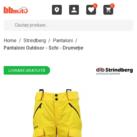
0
0
Home
/
Strindberg
/
Pantaloni
/
Pantaloni Outdoor - Schi - Drumeție
LIVRARE GRATUITĂ