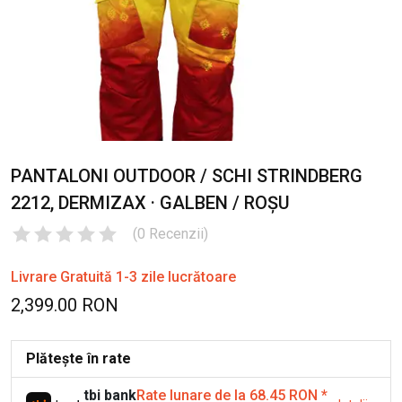
PANTALONI OUTDOOR / SCHI STRINDBERG
2212, DERMIZAX · GALBEN / ROȘU
(
0
Recenzii
)
Livrare Gratuită 1-3 zile lucrătoare
2,399.00 RON
Plătește în rate
tbi bank
Rate lunare de la 68.45 RON
*