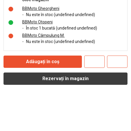
BBMoto Gheorgheni
-
Nu este în stoc (undefined undefined)
BBMoto Otopeni
-
În stoc 1 bucată (undefined undefined)
BBMoto Câmpulung M.
-
Nu este în stoc (undefined undefined)
Adăugați în coș
Rezervați în magazin