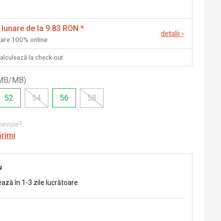
 lunare de la 9.83 RON
*
detalii
›
nțare 100% online
calculează la check-out
 MB/MB
)
52
54
56
58
 nevoie?
ărimi
u
ează în 1-3 zile lucrătoare.