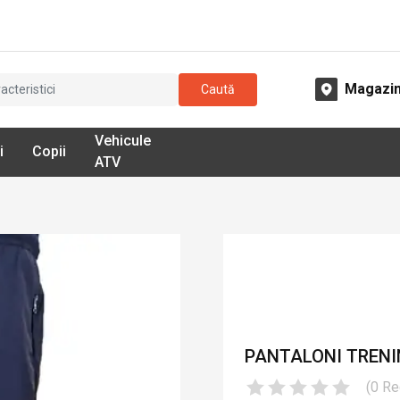
Magazi
Caută
Vehicule
i
Copii
ATV
PANTALONI TRENI
(
0
Re