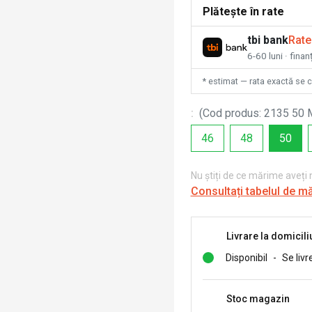
Plătește în rate
tbi bank
Rate
6-60 luni · fina
* estimat — rata exactă se 
:
(
Cod produs
:
2135 50
46
48
50
Nu știți de ce mărime aveți
Consultați tabelul de m
Livrare la domicili
Disponibil
-
Se livr
Stoc magazin