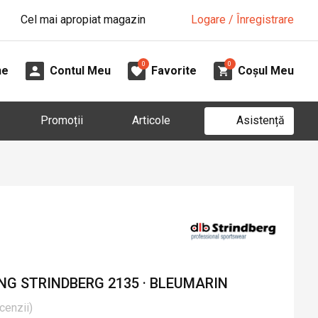
Cel mai apropiat magazin
Logare / Înregistrare
0
0
ne
Contul Meu
Favorite
Coșul Meu
Asistență
Promoții
Articole
NG STRINDBERG 2135 · BLEUMARIN
cenzii
)