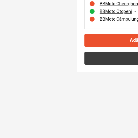
BBMoto Gheorghen
BBMoto Otopeni
-
BBMoto Câmpulung
Adă