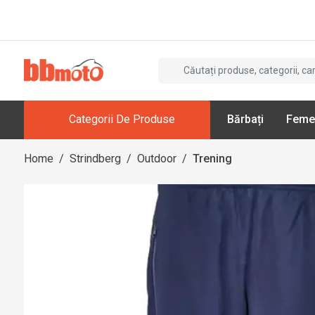
Categorii De Produse
Bărbați
Feme
Home
/
Strindberg
/
Outdoor
/
Trening