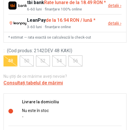
tbi bank
Rate lunare de la 18.49 RON
*
detalii
›
6-60 luni · finanțare 100% online
LeanPay
de la 16.94 RON / lună
*
detalii
›
3-60 luni · finanțare online
* estimat — rata exactă se calculează la check-out
:
(
Cod produs
:
2142DEV 48 KAKI
)
48
50
52
54
56
Nu știți de ce mărime aveți nevoie?
Consultați tabelul de mărimi
Livrare la domiciliu
Nu este în stoc
-