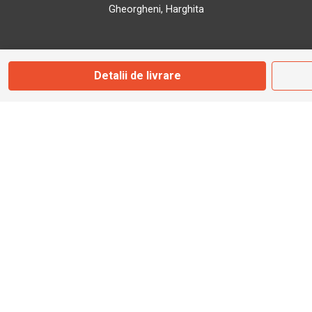
Gheorgheni, Harghita
Marți - Sâmbătă: 09:00 - 17:00
Detalii de livrare
0745 153 295
info@bbmoto.ro
Magazin
Otopeni
Str. Ferme D Nr. 2
Otopeni, Ilfov