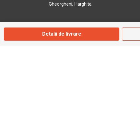
Gheorgheni, Harghita
Marți - Sâmbătă: 09:00 - 17:00
Detalii de livrare
0745 153 295
info@bbmoto.ro
Magazin
Otopeni
Str. Ferme D Nr. 2
Otopeni, Ilfov