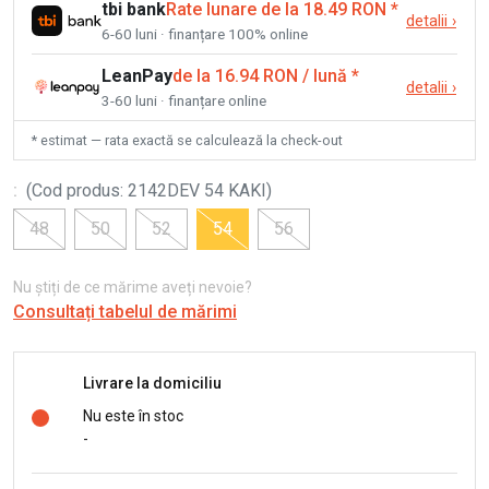
tbi bank
Rate lunare de la 18.49 RON
*
detalii
›
6-60 luni · finanțare 100% online
LeanPay
de la 16.94 RON / lună
*
detalii
›
3-60 luni · finanțare online
* estimat — rata exactă se calculează la check-out
:
(
Cod produs
:
2142DEV 54 KAKI
)
48
50
52
54
56
Nu știți de ce mărime aveți nevoie?
Consultați tabelul de mărimi
Livrare la domiciliu
Nu este în stoc
-