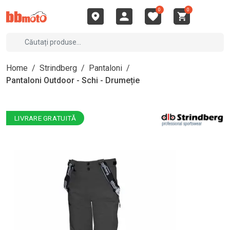
0
0
Home
/
Strindberg
/
Pantaloni
/
Pantaloni Outdoor - Schi - Drumeție
LIVRARE GRATUITĂ