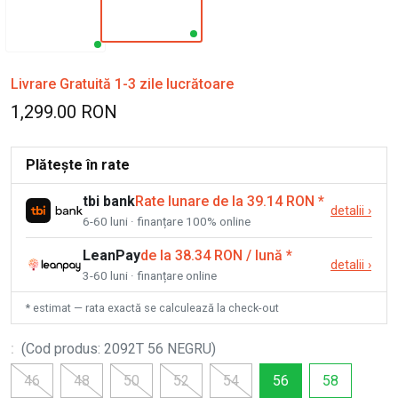
Livrare Gratuită 1-3 zile lucrătoare
1,299.00 RON
Plătește în rate
tbi bank
Rate lunare de la 39.14 RON
*
detalii
›
6-60 luni · finanțare 100% online
LeanPay
de la 38.34 RON / lună
*
detalii
›
3-60 luni · finanțare online
* estimat — rata exactă se calculează la check-out
:
(
Cod produs
:
2092T 56 NEGRU
)
46
48
50
52
54
56
58