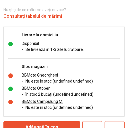
Nu știți de ce mărime aveți nevoie?
Consultați tabelul de mărimi
Livrare la domiciliu
Disponibil
-
Se livrează în 1-3 zile lucrătoare.
Stoc magazin
BBMoto Gheorgheni
-
Nu este în stoc (undefined undefined)
BBMoto Otopeni
-
În stoc 2 bucăți (undefined undefined)
BBMoto Câmpulung M.
-
Nu este în stoc (undefined undefined)
Adăugați în coș