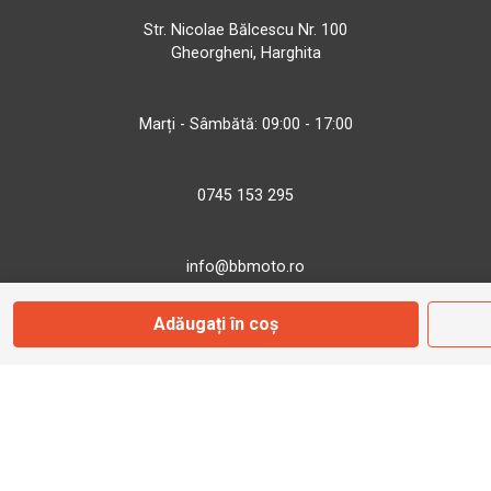
Str. Nicolae Bălcescu Nr. 100
Gheorgheni, Harghita
Marți - Sâmbătă: 09:00 - 17:00
0745 153 295
info@bbmoto.ro
Adăugați în coș
Magazin
Otopeni
Str. Ferme D Nr. 2